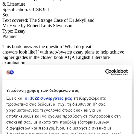
& Literature
Specification: GCSE 9-1
Set
Text covered: The Strange Case of Dr Jekyll and
Mr Hyde by Robert Louis Stevenson
Type: Essay
Planner
This book answers the question ‘What do great
answers look like?’ with step-by-step essay plans to help achieve
higher grades in the closed book AQA English Literature
examination.
An essential pick-up-and-check reference resource with
hints and tips to plan and structure your ‘great answers’. Exemplar
answers to AQA English exam-style questions for The Strange
Case of Dr Jekyll and Mr Hyde by Robert Louis Stevenson.
Υπεύθυνη χρήση των δεδομένων σας
Presented in a clear, attractive style, this title will help students
Εμείς και
οι 1022 συνεργάτες μας
επεξεργαζόμαστε
to see how a great answer meets the required Assessment Objectives
προσωπικά σας δεδομένα, π.χ. τη διεύθυνση IP σας,
and to perfect their own technique.
χρησιμοποιώντας τεχνολογία όπως cookies για να
Practice questions
αποθηκεύουμε και να έχουμε πρόσβαση σε πληροφορίες στη
to apply your learning
συσκευή σας, με σκοπό την προβολή εξατομικευμένων
Easy-to-read
διαφημίσεων και περιεχομένου, τις μετρήσεις σχετικά με
Matched