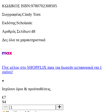
ΚΩΔΙΚΟΣ ISBN
:
9780702308505
Συγγραφέας
:
Cindy Torn
Εκδότης
:
Scholastic
Αριθμός Σελίδων
:
48
Δες όλα τα χαρακτηριστικά
Γίνε μέλος στο SHOPFLIX max για δωρεάν μεταφορικά για 1
χρόνο!
Ισχύουν όροι & προϋποθέσεις.
€
7
94