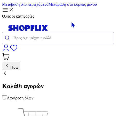
Μετάβαση στο περιεχόμενο
Μετάβαση στο κυρίως μενού
Όλες οι κατηγορίες
Πίσω
Καλάθι αγορών
Αφαίρεση όλων