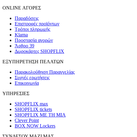
ONLINE ΑΓΟΡΕΣ
Παραδόσεις
Επιστροφές προϊόντων
Τρόποι πληρωμής
Klarna
Προστασία αγορών
Άρθρο 39
Δωροκάρτες SHOPFLIX
ΕΞΥΠΗΡΕΤΗΣΗ ΠΕΛΑΤΩΝ
Παρακολούθηση Παραγγελίας
Συχνές ερωτήσεις
Επικοινωνία
ΥΠΗΡΕΣΙΕΣ
SHOPFLIX max
SHOPFLIX tickets
SHOPFLIX ΜΕ ΤΗ ΜΙΑ
Clever Point
BOX NOW Lockers
ΣΥΝΔΕΣΟΥ ΜΑΖΙ ΜΑΣ