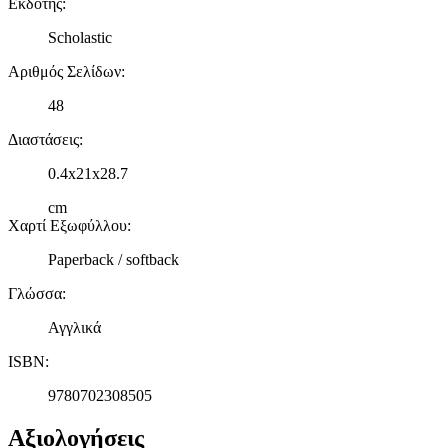
Εκδότης
:
Scholastic
Αριθμός Σελίδων
:
48
Διαστάσεις
:
0.4x21x28.7
cm
Χαρτί Εξωφύλλου
:
Paperback / softback
Γλώσσα
:
Αγγλικά
ISBN
:
9780702308505
Αξιολογήσεις