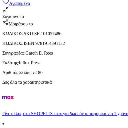
Αγαπημένα
Σύγκρινέ το
Μοιράσου το
ΚΩΔΙΚΟΣ SKU
:
SF-101057486
ΚΩΔΙΚΟΣ ISBN
:
9781914391132
Συγγραφέας
:
Gareth E. Rees
Εκδότης
:
Influx Press
Αριθμός Σελίδων
:
180
Δες όλα τα χαρακτηριστικά
Γίνε μέλος στο SHOPFLIX max για δωρεάν μεταφορικά για 1 χρόνο