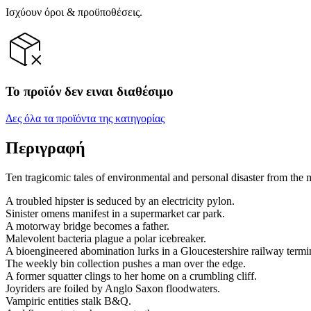
Ισχύουν όροι & προϋποθέσεις.
Το προϊόν δεν ειναι διαθέσιμο
Δες όλα τα προϊόντα της κατηγορίας
Περιγραφή
Ten tragicomic tales of environmental and personal disaster from the 
A troubled hipster is seduced by an electricity pylon.
Sinister omens manifest in a supermarket car park.
A motorway bridge becomes a father.
Malevolent bacteria plague a polar icebreaker.
A bioengineered abomination lurks in a Gloucestershire railway termi
The weekly bin collection pushes a man over the edge.
A former squatter clings to her home on a crumbling cliff.
Joyriders are foiled by Anglo Saxon floodwaters.
Vampiric entities stalk B&Q.