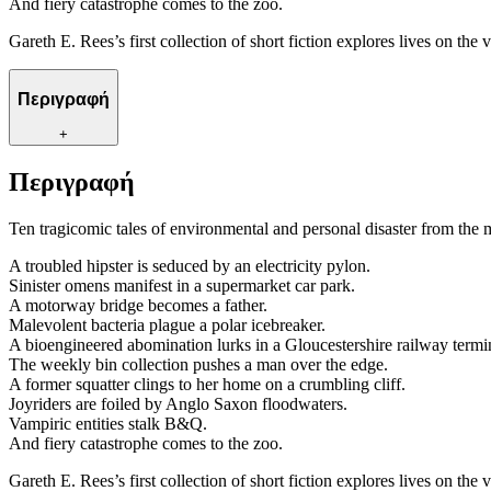
And fiery catastrophe comes to the zoo.
Gareth E. Rees’s first collection of short fiction explores lives on th
Περιγραφή
+
Περιγραφή
Ten tragicomic tales of environmental and personal disaster from the 
A troubled hipster is seduced by an electricity pylon.
Sinister omens manifest in a supermarket car park.
A motorway bridge becomes a father.
Malevolent bacteria plague a polar icebreaker.
A bioengineered abomination lurks in a Gloucestershire railway termi
The weekly bin collection pushes a man over the edge.
A former squatter clings to her home on a crumbling cliff.
Joyriders are foiled by Anglo Saxon floodwaters.
Vampiric entities stalk B&Q.
And fiery catastrophe comes to the zoo.
Gareth E. Rees’s first collection of short fiction explores lives on th