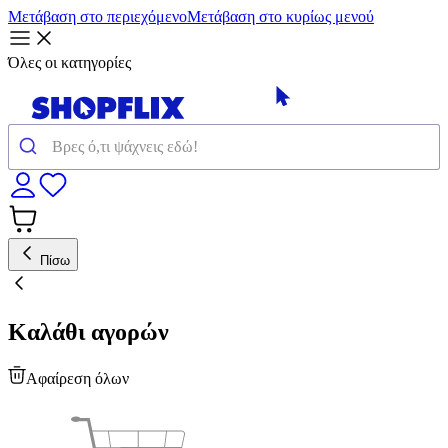
Μετάβαση στο περιεχόμενο
Μετάβαση στο κυρίως μενού
Όλες οι κατηγορίες
Πίσω
Καλάθι αγορών
Αφαίρεση όλων