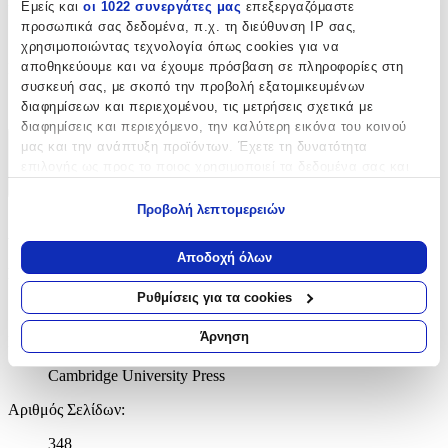
Γλώσσα
:
Εμείς και
οι 1022 συνεργάτες μας
επεξεργαζόμαστε
προσωπικά σας δεδομένα, π.χ. τη διεύθυνση IP σας,
Αγγλικά
χρησιμοποιώντας τεχνολογία όπως cookies για να
αποθηκεύουμε και να έχουμε πρόσβαση σε πληροφορίες στη
ISBN
:
συσκευή σας, με σκοπό την προβολή εξατομικευμένων
9781107636750
διαφημίσεων και περιεχομένου, τις μετρήσεις σχετικά με
διαφημίσεις και περιεχόμενο, την καλύτερη εικόνα του κοινού
μας και την ανάπτυξη προϊόντων. Έχετε τη δυνατότητα
Χαρακτηριστικά
επιλογής ως προς το ποιος χρησιμοποιεί τα δεδομένα σας και
για ποιους σκοπούς.
+
Προβολή λεπτομερειών
Χαρακτηριστικά
Εάν μας επιτρέπετε, θα θέλαμε επίσης:
Να συλλέξουμε πληροφορίες σχετικά με τη γεωγραφική
Αποδοχή όλων
σας τοποθεσία, οι οποίες μπορεί να είναι ακριβείς σε
Συγγραφέας
:
απόσταση μερικών μέτρων
Ρυθμίσεις για τα cookies
Apollonius of Rhodes
Να αναγνωρίσουμε τη συσκευή σας σαρώνοντας ενεργά
για συγκεκριμένα χαρακτηριστικά (δακτυλικό αποτύπωμα)
Άρνηση
Εκδότης
:
Μάθετε περισσότερα σχετικά με τον τρόπο επεξεργασίας των
προσωπικών σας δεδομένων και καθορίστε τις προτιμήσεις σας
Cambridge University Press
στην
ενότητα “Λεπτομέρειες”
. Μπορείτε να αλλάξετε ή να
Αριθμός Σελίδων
:
ανακαλέσετε τη συγκατάθεσή σας ανά πάσα στιγμή από τη
Δήλωση Cookies.
348