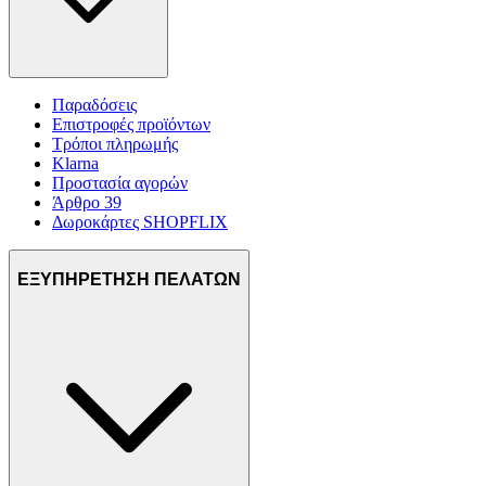
Παραδόσεις
Επιστροφές προϊόντων
Τρόποι πληρωμής
Klarna
Προστασία αγορών
Άρθρο 39
Δωροκάρτες SHOPFLIX
ΕΞΥΠΗΡΕΤΗΣΗ ΠΕΛΑΤΩΝ