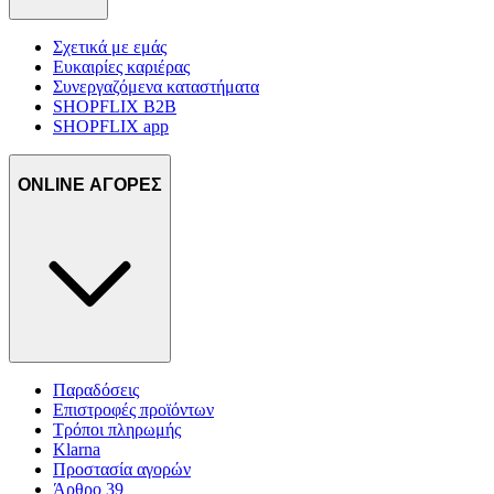
Σχετικά με εμάς
Ευκαιρίες καριέρας
Συνεργαζόμενα καταστήματα
SHOPFLIX B2B
SHOPFLIX app
ONLINE ΑΓΟΡΕΣ
Παραδόσεις
Επιστροφές προϊόντων
Τρόποι πληρωμής
Klarna
Προστασία αγορών
Άρθρο 39