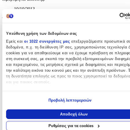
10/10/2013
Έτος Έκδοσης
:
2013
Υπεύθυνη χρήση των δεδομένων σας
Αριθμός Σελίδων
:
Εμείς και
οι 1022 συνεργάτες μας
επεξεργαζόμαστε προσωπικά σ
δεδομένα, π.χ. τη διεύθυνση IP σας, χρησιμοποιώντας τεχνολογία
352
cookies για να αποθηκεύουμε και να έχουμε πρόσβαση σε πληροφο
Διαστάσεις
:
στη συσκευή σας, με σκοπό την προβολή εξατομικευμένων διαφημί
και περιεχομένου, τις μετρήσεις σχετικά με διαφημίσεις και περιεχό
13x19.8
την καλύτερη εικόνα του κοινού μας και την ανάπτυξη προϊόντων. 
τη δυνατότητα επιλογής ως προς το ποιος χρησιμοποιεί τα δεδομέν
cm
και για ποιους σκοπούς.
Χαρτί Εξωφύλλου
:
Paperback / softback
Εάν μας επιτρέπετε, θα θέλαμε επίσης:
Προβολή λεπτομερειών
Να συλλέξουμε πληροφορίες σχετικά με τη γεωγραφική σας
Γλώσσα
:
τοποθεσία, οι οποίες μπορεί να είναι ακριβείς σε απόσταση με
μέτρων
Αγγλικά
Αποδοχή όλων
Να αναγνωρίσουμε τη συσκευή σας σαρώνοντας ενεργά για
ISBN
:
συγκεκριμένα χαρακτηριστικά (δακτυλικό αποτύπωμα)
Ρυθμίσεις για τα cookies