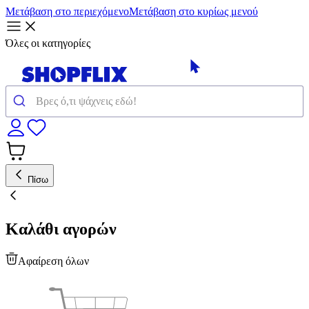
Μετάβαση στο περιεχόμενο
Μετάβαση στο κυρίως μενού
Όλες οι κατηγορίες
Πίσω
Καλάθι αγορών
Αφαίρεση όλων