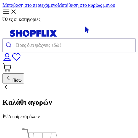
Μετάβαση στο περιεχόμενο
Μετάβαση στο κυρίως μενού
Όλες οι κατηγορίες
Πίσω
Καλάθι αγορών
Αφαίρεση όλων