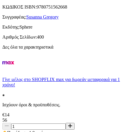
ΚΩΔΙΚΟΣ ISBN
:
9780751562668
Συγγραφέας
:
Susanna Gregory
Εκδότης
:
Sphere
Αριθμός Σελίδων
:
400
Δες όλα τα χαρακτηριστικά
Γίνε μέλος στο SHOPFLIX max για δωρεάν μεταφορικά για 1
χρόνο!
Ισχύουν όροι & προϋποθέσεις.
€
14
56