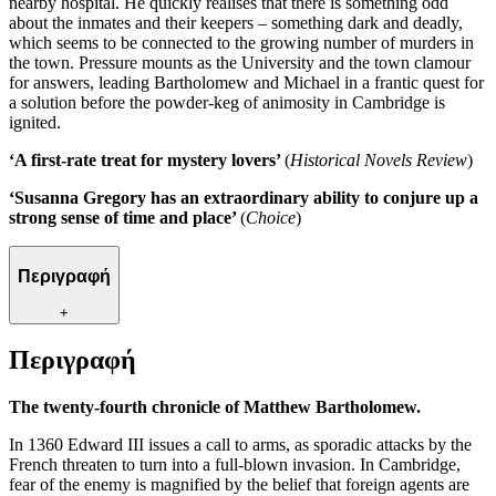
nearby hospital. He quickly realises that there is something odd
about the inmates and their keepers – something dark and deadly,
which seems to be connected to the growing number of murders in
the town. Pressure mounts as the University and the town clamour
for answers, leading Bartholomew and Michael in a frantic quest for
a solution before the powder-keg of animosity in Cambridge is
ignited.
‘A first-rate treat for mystery lovers’
(
Historical Novels Review
)
‘Susanna Gregory has an extraordinary ability to conjure up a
strong sense of time and place’
(
Choice
)
Περιγραφή
+
Περιγραφή
The twenty-fourth chronicle of Matthew Bartholomew.
In 1360 Edward III issues a call to arms, as sporadic attacks by the
French threaten to turn into a full-blown invasion. In Cambridge,
fear of the enemy is magnified by the belief that foreign agents are