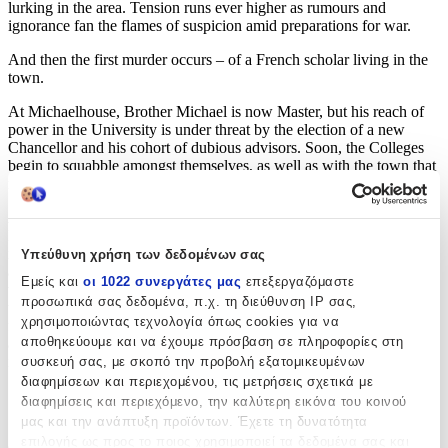
lurking in the area. Tension runs ever higher as rumours and
ignorance fan the flames of suspicion amid preparations for war.
And then the first murder occurs – of a French scholar living in the
town.
At Michaelhouse, Brother Michael is now Master, but his reach of
power in the University is under threat by the election of a new
Chancellor and his cohort of dubious advisors. Soon, the Colleges
begin to squabble amongst themselves, as well as with the town that
never wanted a University in the first place.
Amidst this atmosphere of swelling distrust, physician Matthew
Bartholomew is called upon to investigate mysterious deaths in a
nearby hospital. He quickly realises that there is something odd
Υπεύθυνη χρήση των δεδομένων σας
about the inmates and their keepers – something dark and deadly,
Εμείς και
οι 1022 συνεργάτες μας
επεξεργαζόμαστε
which seems to be connected to the growing number of murders in
προσωπικά σας δεδομένα, π.χ. τη διεύθυνση IP σας,
the town. Pressure mounts as the University and the town clamour
χρησιμοποιώντας τεχνολογία όπως cookies για να
for answers, leading Bartholomew and Michael in a frantic quest for
αποθηκεύουμε και να έχουμε πρόσβαση σε πληροφορίες στη
a solution before the powder-keg of animosity in Cambridge is
ignited.
συσκευή σας, με σκοπό την προβολή εξατομικευμένων
διαφημίσεων και περιεχομένου, τις μετρήσεις σχετικά με
‘A first-rate treat for mystery lovers’
(
Historical Novels Review
)
διαφημίσεις και περιεχόμενο, την καλύτερη εικόνα του κοινού
μας και την ανάπτυξη προϊόντων. Έχετε τη δυνατότητα
‘Susanna Gregory has an extraordinary ability to conjure up a
επιλογής ως προς το ποιος χρησιμοποιεί τα δεδομένα σας και
strong sense of time and place’
(
Choice
)