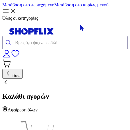
Μετάβαση στο περιεχόμενο
Μετάβαση στο κυρίως μενού
Όλες οι κατηγορίες
Πίσω
Καλάθι αγορών
Αφαίρεση όλων