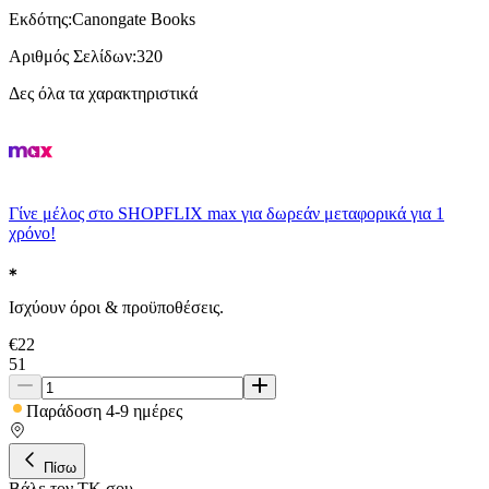
Εκδότης
:
Canongate Books
Αριθμός Σελίδων
:
320
Δες όλα τα χαρακτηριστικά
Γίνε μέλος στο SHOPFLIX max για δωρεάν μεταφορικά για 1
χρόνο!
Ισχύουν όροι & προϋποθέσεις.
€
22
51
Παράδοση 4-9 ημέρες
Πίσω
Βάλε τον ΤΚ σου