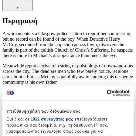
+
Περιγραφή
A woman enters a Glasgow police station to report her son missing,
but no record can be found of the boy. When Detective Harry
McCoy, seconded from the cop shop across town, discovers the
family is part of the cultish Church of Christ’s Suffering, he suspects
there is more to Michael’s disappearance than meets the eye.
Meanwhile reports arrive of a string of poisonings of down-and-outs
across the city. The dead are men who few barely notice, let alone
care about – but, as McCoy is painfully aware, among this desperate
community is his own father.
Even as McCoy searches for the missing boy, he must conceal from
his colleagues the real reason for his presence – to investigate
corruption in the station. Some folk pray for justice. Detective Harry
McCoy hasn’t got time to wait.
Υπεύθυνη χρήση των δεδομένων σας
Εμείς και
οι 1022 συνεργάτες μας
επεξεργαζόμαστε
Χαρακτηριστικά
προσωπικά σας δεδομένα, π.χ. τη διεύθυνση IP σας,
χρησιμοποιώντας τεχνολογία όπως cookies για να
Συγγραφέας
: