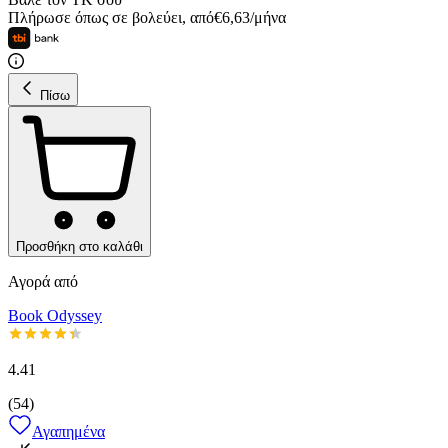
Πλήρωσε όπως σε βολεύει
,
από
€
6,63
/
μήνα
Πίσω
Προσθήκη στο καλάθι
Αγορά από
Book Odyssey
4.41
(
54
)
Αγαπημένα