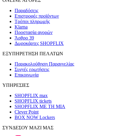
ONLINE ΑΓΟΡΕΣ
Παραδόσεις
Επιστροφές προϊόντων
Τρόποι πληρωμής
Klarna
Προστασία αγορών
Άρθρο 39
Δωροκάρτες SHOPFLIX
ΕΞΥΠΗΡΕΤΗΣΗ ΠΕΛΑΤΩΝ
Παρακολούθηση Παραγγελίας
Συχνές ερωτήσεις
Επικοινωνία
ΥΠΗΡΕΣΙΕΣ
SHOPFLIX max
SHOPFLIX tickets
SHOPFLIX ΜΕ ΤΗ ΜΙΑ
Clever Point
BOX NOW Lockers
ΣΥΝΔΕΣΟΥ ΜΑΖΙ ΜΑΣ