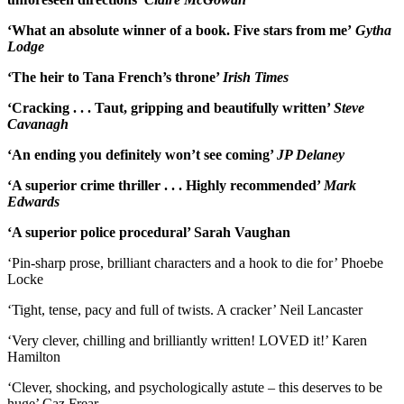
‘What an absolute winner of a book. Five stars from me’
Gytha
Lodge
‘The heir to Tana French’s throne’
Irish Times
‘Cracking . . . Taut, gripping and beautifully written’
Steve
Cavanagh
‘An ending you definitely won’t see coming’
JP Delaney
‘A superior crime thriller . . . Highly recommended’
Mark
Edwards
‘A superior police procedural’ Sarah Vaughan
‘Pin-sharp prose, brilliant characters and a hook to die for’ Phoebe
Locke
‘Tight, tense, pacy and full of twists. A cracker’ Neil Lancaster
‘Very clever, chilling and brilliantly written! LOVED it!’ Karen
Hamilton
‘Clever, shocking, and psychologically astute – this deserves to be
huge’ Caz Frear