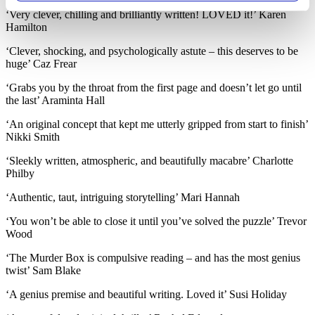
Μάθετε περισσότερα σχετικά με τον τρόπο επεξεργασίας των
‘Very clever, chilling and brilliantly written! LOVED it!’ Karen
προσωπικών σας δεδομένων και καθορίστε τις προτιμήσεις σας
Hamilton
στην
ενότητα “Λεπτομέρειες”
. Μπορείτε να αλλάξετε ή να
ανακαλέσετε τη συγκατάθεσή σας ανά πάσα στιγμή από τη
‘Clever, shocking, and psychologically astute – this deserves to be
Δήλωση Cookies.
huge’ Caz Frear
Χρησιμοποιούμε cookies ώστε η τοποθεσία μας να λειτουργεί
‘Grabs you by the throat from the first page and doesn’t let go until
σωστά, να εξατομικεύουμε περιεχόμενο και διαφημίσεις, να
the last’ Araminta Hall
παρέχουμε λειτουργίες μέσων κοινωνικής δικτύωσης και να
‘An original concept that kept me utterly gripped from start to finish’
αναλύουμε την κυκλοφορία μας. Εμείς και οι 1022 συνεργάτες
Nikki Smith
μας επεξεργαζόμαστε προσωπικά σας δεδομένα, π.χ. τη
διεύθυνση IP σας, χρησιμοποιώντας τεχνολογία όπως cookies
‘Sleekly written, atmospheric, and beautifully macabre’ Charlotte
για να αποθηκεύουμε και να έχουμε πρόσβαση σε πληροφορίες
Philby
στη συσκευή σας, με σκοπό την προβολή εξατομικευμένων
‘Authentic, taut, intriguing storytelling’ Mari Hannah
διαφημίσεων και περιεχομένου, τις μετρήσεις σχετικά με
διαφημίσεις και περιεχόμενο, την καλύτερη εικόνα του κοινού
‘You won’t be able to close it until you’ve solved the puzzle’ Trevor
μας και την ανάπτυξη προϊόντων. Επίσης, κοινοποιούμε
Wood
πληροφορίες σχετικά με την από μέρους σας χρήση της
τοποθεσίας μας στους συνεργάτες μέσων κοινωνικής
‘The Murder Box is compulsive reading – and has the most genius
δικτύωσης, διαφημίσεων και ανάλυσης.
twist’ Sam Blake
‘A genius premise and beautiful writing. Loved it’ Susi Holiday