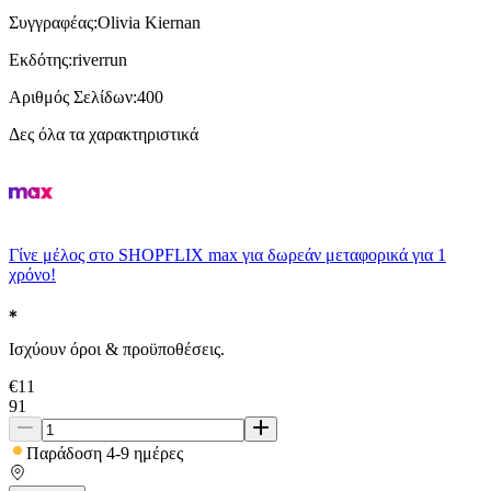
Συγγραφέας
:
Olivia Kiernan
Εκδότης
:
riverrun
Αριθμός Σελίδων
:
400
Δες όλα τα χαρακτηριστικά
Γίνε μέλος στο SHOPFLIX max για δωρεάν μεταφορικά για 1
χρόνο!
Ισχύουν όροι & προϋποθέσεις.
€
11
91
Παράδοση 4-9 ημέρες