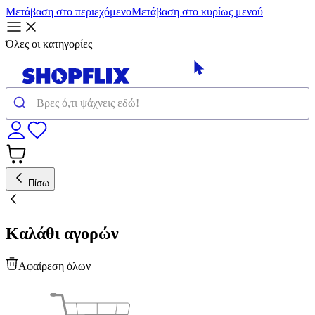
Μετάβαση στο περιεχόμενο
Μετάβαση στο κυρίως μενού
Όλες οι κατηγορίες
Πίσω
Καλάθι αγορών
Αφαίρεση όλων