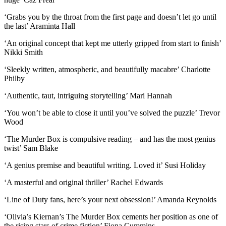
‘Grabs you by the throat from the first page and doesn’t let go until
the last’ Araminta Hall
‘An original concept that kept me utterly gripped from start to finish’
Nikki Smith
‘Sleekly written, atmospheric, and beautifully macabre’ Charlotte
Philby
‘Authentic, taut, intriguing storytelling’ Mari Hannah
‘You won’t be able to close it until you’ve solved the puzzle’ Trevor
Wood
‘The Murder Box is compulsive reading – and has the most genius
twist’ Sam Blake
‘A genius premise and beautiful writing. Loved it’ Susi Holiday
‘A masterful and original thriller’ Rachel Edwards
‘Line of Duty fans, here’s your next obsession!’ Amanda Reynolds
‘Olivia’s Kiernan’s The Murder Box cements her position as one of
the rising stars of crime fiction’ Fiona Cummins