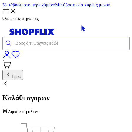
Μετάβαση στο περιεχόμενο
Μετάβαση στο κυρίως μενού
Όλες οι κατηγορίες
Πίσω
Καλάθι αγορών
Αφαίρεση όλων