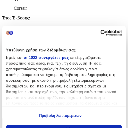
Corsair
Έτος Έκδοσης
:
0207
Αριθμός Σελίδων
:
448
Υπεύθυνη χρήση των δεδομένων σας
Διαστάσεις
:
Εμείς και
οι 1022 συνεργάτες μας
επεξεργαζόμαστε
προσωπικά σας δεδομένα, π.χ. τη διεύθυνση IP σας,
3.2x12.8x19.6
χρησιμοποιώντας τεχνολογία όπως cookies για να
αποθηκεύουμε και να έχουμε πρόσβαση σε πληροφορίες στη
cm
συσκευή σας, με σκοπό την προβολή εξατομικευμένων
Γλώσσα
:
διαφημίσεων και περιεχομένου, τις μετρήσεις σχετικά με
Αγγλικά
διαφημίσεις και περιεχόμενο, την καλύτερη εικόνα του κοινού
μας και την ανάπτυξη προϊόντων. Έχετε τη δυνατότητα
ISBN
:
επιλογής ως προς το ποιος χρησιμοποιεί τα δεδομένα σας και
για ποιους σκοπούς.
9781472151025
Προβολή λεπτομερειών
Εάν μας επιτρέπετε, θα θέλαμε επίσης:
Χαρακτηριστικά
Να συλλέξουμε πληροφορίες σχετικά με τη γεωγραφική