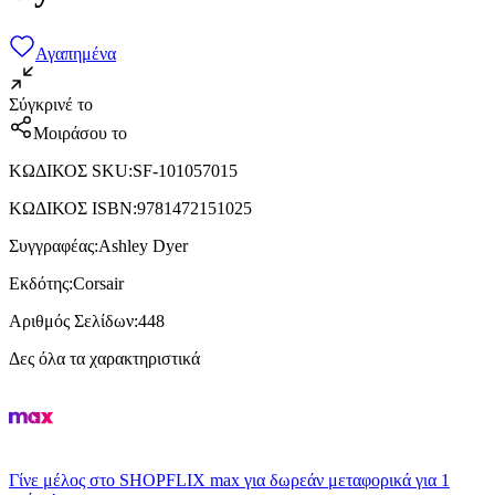
Αγαπημένα
Σύγκρινέ το
Μοιράσου το
ΚΩΔΙΚΟΣ SKU
:
SF-101057015
ΚΩΔΙΚΟΣ ISBN
:
9781472151025
Συγγραφέας
:
Ashley Dyer
Εκδότης
:
Corsair
Αριθμός Σελίδων
:
448
Δες όλα τα χαρακτηριστικά
Γίνε μέλος στο SHOPFLIX max για δωρεάν μεταφορικά για 1