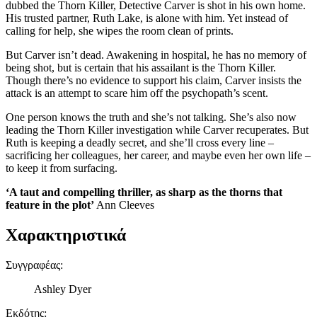
dubbed the Thorn Killer, Detective Carver is shot in his own home.
His trusted partner, Ruth Lake, is alone with him. Yet instead of
calling for help, she wipes the room clean of prints.
But Carver isn’t dead. Awakening in hospital, he has no memory of
being shot, but is certain that his assailant is the Thorn Killer.
Though there’s no evidence to support his claim, Carver insists the
attack is an attempt to scare him off the psychopath’s scent.
One person knows the truth and she’s not talking. She’s also now
leading the Thorn Killer investigation while Carver recuperates. But
Ruth is keeping a deadly secret, and she’ll cross every line –
sacrificing her colleagues, her career, and maybe even her own life –
to keep it from surfacing.
‘A taut and compelling thriller, as sharp as the thorns that
feature in the plot’
Ann Cleeves
Χαρακτηριστικά
Συγγραφέας
:
Ashley Dyer
Εκδότης
: