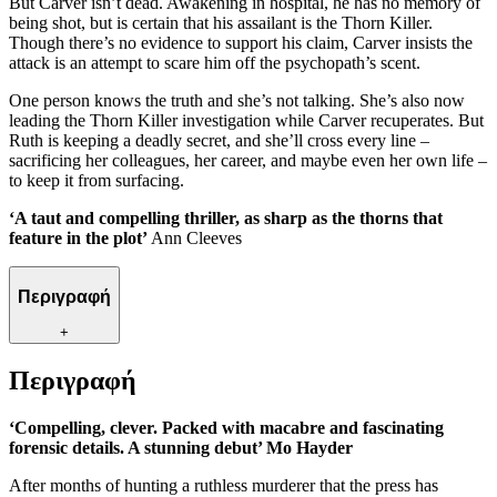
But Carver isn’t dead. Awakening in hospital, he has no memory of
being shot, but is certain that his assailant is the Thorn Killer.
Though there’s no evidence to support his claim, Carver insists the
attack is an attempt to scare him off the psychopath’s scent.
One person knows the truth and she’s not talking. She’s also now
leading the Thorn Killer investigation while Carver recuperates. But
Ruth is keeping a deadly secret, and she’ll cross every line –
sacrificing her colleagues, her career, and maybe even her own life –
to keep it from surfacing.
‘A taut and compelling thriller, as sharp as the thorns that
feature in the plot’
Ann Cleeves
Περιγραφή
+
Περιγραφή
‘Compelling, clever. Packed with macabre and fascinating
forensic details. A stunning debut’ Mo Hayder
After months of hunting a ruthless murderer that the press has