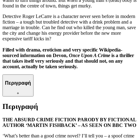
wants to turn things around. But when a young man’s (dead) body is
found in the centre of town, things get murky.
Detective Roger LeCarre is a character never seen before in modern
fiction – a tough but troubled detective with a drink problem and a
marriage in trouble. Can he find out who killed the young man, save
the city and change his energy provider before the new more
expensive tariff kicks in?
Filled with drama, eroticism and very specific Wikipedia-
sourced information on Devon,
Once Upon A Crime
is a thriller
that takes itself very seriously and that should not, on any
account, actually be taken seriously.
Περιγραφή
+
Περιγραφή
THE ABSURD CRIME FICTION PARODY BY FICTIONAL
AUTHOR ‘MARTIN FISHBACK’ – AS SEEN ON BBC TWO
‘What’s better than a good crime novel? I’ll tell you – a spoof crime