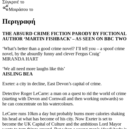
Σύγκρινέ το
Μοιράσου το
Περιγραφή
THE ABSURD CRIME FICTION PARODY BY FICTIONAL
AUTHOR ‘MARTIN FISHBACK’ – AS SEEN ON BBC TWO
‘What’s better than a good crime novel? I’ll tell you – a spoof crime
novel, by the absurdly funny and clever Fergus Craig’
MIRANDA HART
‘We all need more laughs like this’
AISLING BEA
Exeter: a city in decline, East Devon’s capital of crime.
Detective Roger LeCarre: a man on a quest to rid the world of crime
(starting with Devon and Cornwall and then working outwards) so
he can concentrate on his watercolours.
LeCarre runs 10km a day but probably burns more calories shaking
his head at what has become of his city. Now Exeter is set to
become the UK Capital of Culture and the ambitious Lord Mayor