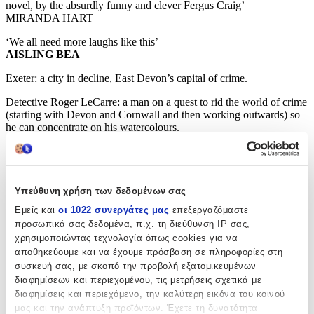
novel, by the absurdly funny and clever Fergus Craig’
MIRANDA HART
‘We all need more laughs like this’
AISLING BEA
Exeter: a city in decline, East Devon’s capital of crime.
Detective Roger LeCarre: a man on a quest to rid the world of crime
(starting with Devon and Cornwall and then working outwards) so
he can concentrate on his watercolours.
LeCarre runs 10km a day but probably burns more calories shaking
his head at what has become of his city. Now Exeter is set to
become the UK Capital of Culture and the ambitious Lord Mayor
wants to turn things around. But when a young man’s (dead) body is
Υπεύθυνη χρήση των δεδομένων σας
found in the centre of town, things get murky.
Εμείς και
οι 1022 συνεργάτες μας
επεξεργαζόμαστε
προσωπικά σας δεδομένα, π.χ. τη διεύθυνση IP σας,
Detective Roger LeCarre is a character never seen before in modern
fiction – a tough but troubled detective with a drink problem and a
χρησιμοποιώντας τεχνολογία όπως cookies για να
marriage in trouble. Can he find out who killed the young man, save
αποθηκεύουμε και να έχουμε πρόσβαση σε πληροφορίες στη
the city and change his energy provider before the new more
συσκευή σας, με σκοπό την προβολή εξατομικευμένων
expensive tariff kicks in?
διαφημίσεων και περιεχομένου, τις μετρήσεις σχετικά με
διαφημίσεις και περιεχόμενο, την καλύτερη εικόνα του κοινού
Filled with drama, eroticism and very specific Wikipedia-
μας και την ανάπτυξη προϊόντων. Έχετε τη δυνατότητα
sourced information on Devon,
Once Upon A Crime
is a thriller