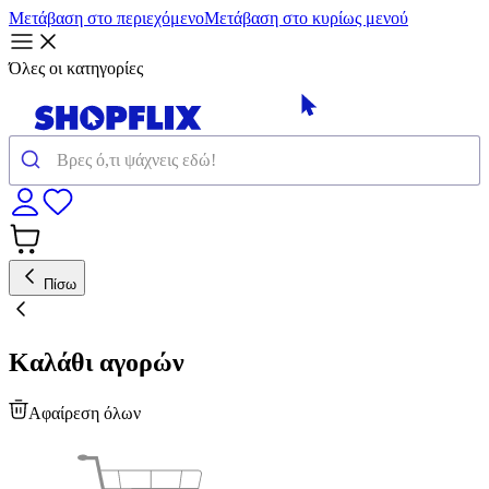
Μετάβαση στο περιεχόμενο
Μετάβαση στο κυρίως μενού
Όλες οι κατηγορίες
Πίσω
Καλάθι αγορών
Αφαίρεση όλων