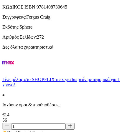
ΚΩΔΙΚΟΣ ISBN
:
9781408730645
Συγγραφέας
:
Fergus Craig
Εκδότης
:
Sphere
Αριθμός Σελίδων
:
272
Δες όλα τα χαρακτηριστικά
Γίνε μέλος στο SHOPFLIX max για δωρεάν μεταφορικά για 1
χρόνο!
Ισχύουν όροι & προϋποθέσεις.
€
14
56