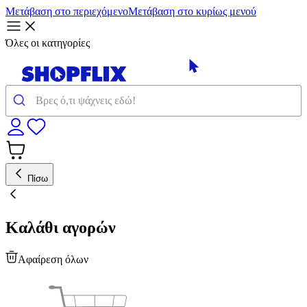
Μετάβαση στο περιεχόμενο
Μετάβαση στο κυρίως μενού
Όλες οι κατηγορίες
Πίσω
Καλάθι αγορών
Αφαίρεση όλων