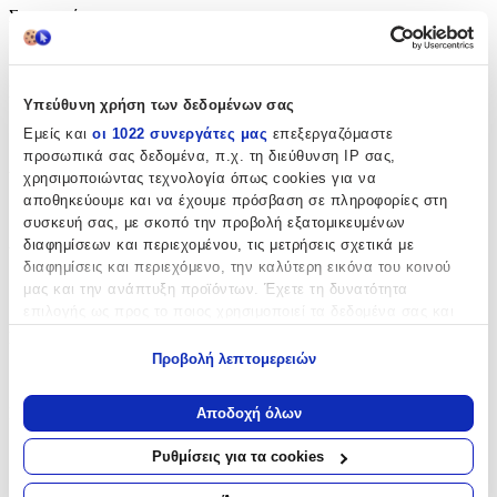
Συγγραφέας
:
Jess Dylan
Εκδότης
:
Υπεύθυνη χρήση των δεδομένων σας
St Martin's Press
Εμείς και
οι 1022 συνεργάτες μας
επεξεργαζόμαστε
προσωπικά σας δεδομένα, π.χ. τη διεύθυνση IP σας,
Αριθμός Σελίδων
:
χρησιμοποιώντας τεχνολογία όπως cookies για να
αποθηκεύουμε και να έχουμε πρόσβαση σε πληροφορίες στη
320
συσκευή σας, με σκοπό την προβολή εξατομικευμένων
Διαστάσεις
:
διαφημίσεων και περιεχομένου, τις μετρήσεις σχετικά με
διαφημίσεις και περιεχόμενο, την καλύτερη εικόνα του κοινού
2.6x11.8x17.6
μας και την ανάπτυξη προϊόντων. Έχετε τη δυνατότητα
επιλογής ως προς το ποιος χρησιμοποιεί τα δεδομένα σας και
cm
για ποιους σκοπούς.
Γλώσσα
:
Προβολή λεπτομερειών
Αγγλικά
Εάν μας επιτρέπετε, θα θέλαμε επίσης:
Να συλλέξουμε πληροφορίες σχετικά με τη γεωγραφική
ISBN
:
Αποδοχή όλων
σας τοποθεσία, οι οποίες μπορεί να είναι ακριβείς σε
απόσταση μερικών μέτρων
9781250769527
Ρυθμίσεις για τα cookies
Να αναγνωρίσουμε τη συσκευή σας σαρώνοντας ενεργά
για συγκεκριμένα χαρακτηριστικά (δακτυλικό αποτύπωμα)