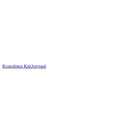
Το καλάθι είναι άδειο
Όλες οι κατηγορίες
Κορεάτικα Καλλυντικά
Ψάχνεις για δροσιά;
A Christmas Railway Mystery Edward Marston Al...