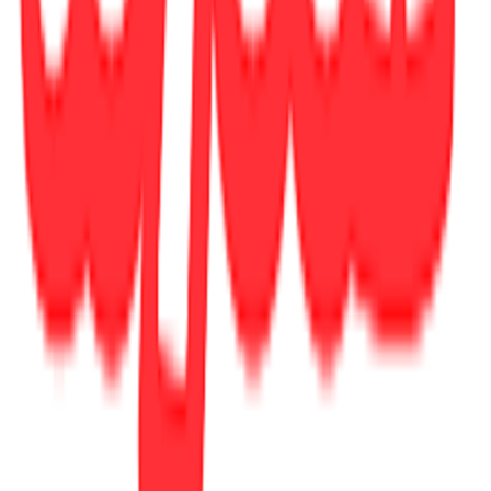
Αξιολογήσεις
Προς το παρόν δεν υπάρχουν άλλες αξιολογήσεις. Όταν
προστεθούν, θα εμφανιστούν εδώ.
Πώς υπολογίζεται η βαθμολογία
Η τελική βαθμολογία βασίζεται αποκλειστικά σε κριτικές χρηστών
που έχουν πραγματοποιήσει αγορά μέσω SHOPFLIX ή έχουν
επιβεβαιώσει την αγορά τους.
Γράψου στο Νewsletter μας για νέα & προσφορές!
Εγγραφή
Πατώντας «Εγγραφή» αποδέχεσαι τους
όρους χρήσης
ΕΤΑΙΡΕΙΑ