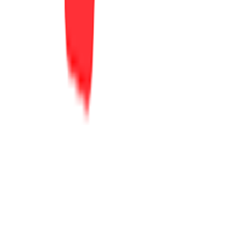
Σχετικά με εμάς
Ευκαιρίες καριέρας
Συνεργαζόμενα καταστήματα
SHOPFLIX B2B
SHOPFLIX app
ONLINE ΑΓΟΡΕΣ
Παραδόσεις
Επιστροφές προϊόντων
Τρόποι πληρωμής
Klarna
Προστασία αγορών
Άρθρο 39
Δωροκάρτες SHOPFLIX