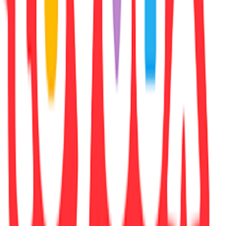
Συγγραφέας
:
Edward Marston
Εκδότης
:
Allison & Busby
Αριθμός Σελίδων
:
352
Διαστάσεις
:
12.9x19.8
cm
Γλώσσα
:
Αγγλικά
ISBN
:
9780749021696