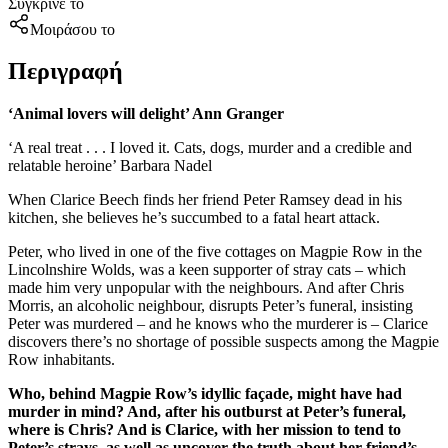
Σύγκρινέ το
Μοιράσου το
Περιγραφή
‘Animal lovers will delight’ Ann Granger
‘A real treat . . . I loved it. Cats, dogs, murder and a credible and
relatable heroine’ Barbara Nadel
When Clarice Beech finds her friend Peter Ramsey dead in his
kitchen, she believes he’s succumbed to a fatal heart attack.
Peter, who lived in one of the five cottages on Magpie Row in the
Lincolnshire Wolds, was a keen supporter of stray cats – which
made him very unpopular with the neighbours. And after Chris
Morris, an alcoholic neighbour, disrupts Peter’s funeral, insisting
Peter was murdered – and he knows who the murderer is – Clarice
discovers there’s no shortage of possible suspects among the Magpie
Row inhabitants.
Who, behind Magpie Row’s idyllic façade, might have had
murder in mind? And, after his outburst at Peter’s funeral,
where is Chris? And is Clarice, with her mission to tend to
Peter’s strays, as well as uncover the truth about her friend’s