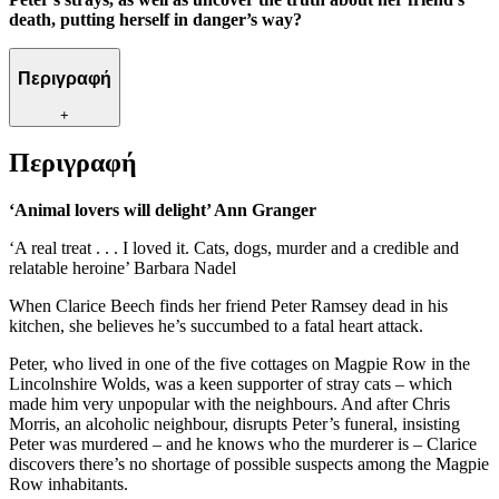
death, putting herself in danger’s way?
Περιγραφή
+
Περιγραφή
‘Animal lovers will delight’ Ann Granger
‘A real treat . . . I loved it. Cats, dogs, murder and a credible and
relatable heroine’ Barbara Nadel
When Clarice Beech finds her friend Peter Ramsey dead in his
kitchen, she believes he’s succumbed to a fatal heart attack.
Peter, who lived in one of the five cottages on Magpie Row in the
Lincolnshire Wolds, was a keen supporter of stray cats – which
made him very unpopular with the neighbours. And after Chris
Morris, an alcoholic neighbour, disrupts Peter’s funeral, insisting
Peter was murdered – and he knows who the murderer is – Clarice
discovers there’s no shortage of possible suspects among the Magpie
Row inhabitants.