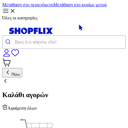
Μετάβαση στο περιεχόμενο
Μετάβαση στο κυρίως μενού
Όλες οι κατηγορίες
Πίσω
Καλάθι αγορών
Αφαίρεση όλων