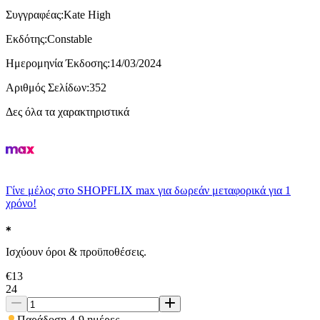
Συγγραφέας
:
Kate High
Εκδότης
:
Constable
Ημερομηνία Έκδοσης
:
14/03/2024
Αριθμός Σελίδων
:
352
Δες όλα τα χαρακτηριστικά
Γίνε μέλος στο SHOPFLIX max για δωρεάν μεταφορικά για 1
χρόνο!
Ισχύουν όροι & προϋποθέσεις.
€
13
24
Παράδοση 4-9 ημέρες