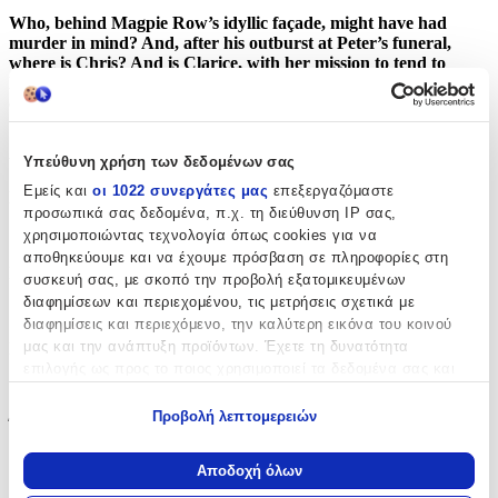
Who, behind Magpie Row’s idyllic façade, might have had
murder in mind? And, after his outburst at Peter’s funeral,
where is Chris? And is Clarice, with her mission to tend to
Peter’s strays, as well as uncover the truth about her friend’s
death, putting herself in danger’s way?
Χαρακτηριστικά
Υπεύθυνη χρήση των δεδομένων σας
Εμείς και
οι 1022 συνεργάτες μας
επεξεργαζόμαστε
Συγγραφέας
:
προσωπικά σας δεδομένα, π.χ. τη διεύθυνση IP σας,
Kate High
χρησιμοποιώντας τεχνολογία όπως cookies για να
αποθηκεύουμε και να έχουμε πρόσβαση σε πληροφορίες στη
Εκδότης
:
συσκευή σας, με σκοπό την προβολή εξατομικευμένων
διαφημίσεων και περιεχομένου, τις μετρήσεις σχετικά με
Constable
διαφημίσεις και περιεχόμενο, την καλύτερη εικόνα του κοινού
μας και την ανάπτυξη προϊόντων. Έχετε τη δυνατότητα
Ημερομηνία Έκδοσης
:
επιλογής ως προς το ποιος χρησιμοποιεί τα δεδομένα σας και
14/03/2024
για ποιους σκοπούς.
Προβολή λεπτομερειών
Έτος Έκδοσης
:
Εάν μας επιτρέπετε, θα θέλαμε επίσης:
0611
Να συλλέξουμε πληροφορίες σχετικά με τη γεωγραφική
Αποδοχή όλων
σας τοποθεσία, οι οποίες μπορεί να είναι ακριβείς σε