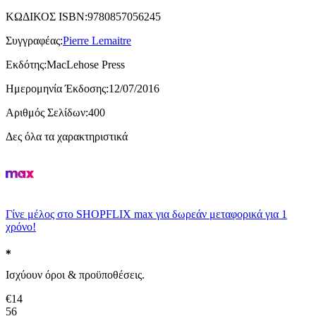
ΚΩΔΙΚΟΣ ISBN
:
9780857056245
Συγγραφέας
:
Pierre Lemaitre
Εκδότης
:
MacLehose Press
Ημερομηνία Έκδοσης
:
12/07/2016
Αριθμός Σελίδων
:
400
Δες όλα τα χαρακτηριστικά
Γίνε μέλος στο SHOPFLIX max για δωρεάν μεταφορικά για 1
χρόνο!
Ισχύουν όροι & προϋποθέσεις.
€
14
56