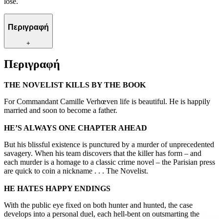
lose.
Περιγραφή
+
Περιγραφή
THE NOVELIST KILLS BY THE BOOK
For Commandant Camille Verhœven life is beautiful. He is happily
married and soon to become a father.
HE’S ALWAYS ONE CHAPTER AHEAD
But his blissful existence is punctured by a murder of unprecedented
savagery. When his team discovers that the killer has form – and
each murder is a homage to a classic crime novel – the Parisian press
are quick to coin a nickname . . . The Novelist.
HE HATES HAPPY ENDINGS
With the public eye fixed on both hunter and hunted, the case
develops into a personal duel, each hell-bent on outsmarting the