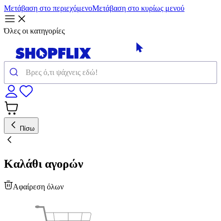
Μετάβαση στο περιεχόμενο
Μετάβαση στο κυρίως μενού
Όλες οι κατηγορίες
Πίσω
Καλάθι αγορών
Αφαίρεση όλων