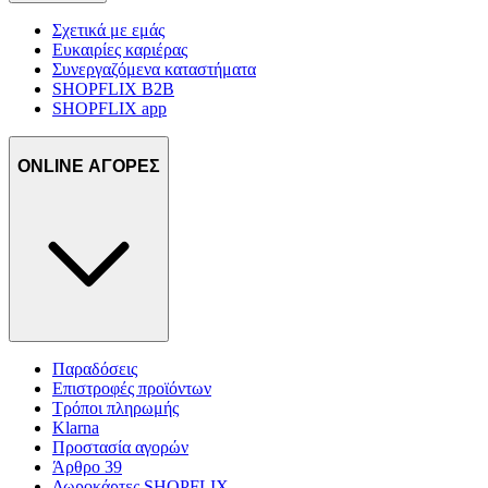
Σχετικά με εμάς
Ευκαιρίες καριέρας
Συνεργαζόμενα καταστήματα
SHOPFLIX B2B
SHOPFLIX app
ONLINE ΑΓΟΡΕΣ
Παραδόσεις
Επιστροφές προϊόντων
Τρόποι πληρωμής
Klarna
Προστασία αγορών
Άρθρο 39
Δωροκάρτες SHOPFLIX