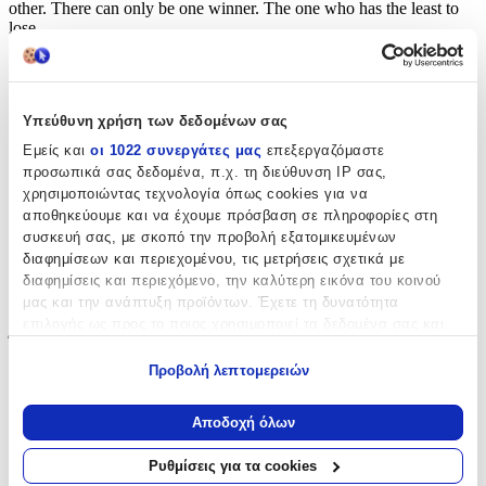
other. There can only be one winner. The one who has the least to
lose.
Χαρακτηριστικά
Συγγραφέας
:
Υπεύθυνη χρήση των δεδομένων σας
Εμείς και
οι 1022 συνεργάτες μας
επεξεργαζόμαστε
Pierre Lemaitre
προσωπικά σας δεδομένα, π.χ. τη διεύθυνση IP σας,
Εκδότης
:
χρησιμοποιώντας τεχνολογία όπως cookies για να
αποθηκεύουμε και να έχουμε πρόσβαση σε πληροφορίες στη
MacLehose Press
συσκευή σας, με σκοπό την προβολή εξατομικευμένων
διαφημίσεων και περιεχομένου, τις μετρήσεις σχετικά με
Ημερομηνία Έκδοσης
:
διαφημίσεις και περιεχόμενο, την καλύτερη εικόνα του κοινού
μας και την ανάπτυξη προϊόντων. Έχετε τη δυνατότητα
12/07/2016
επιλογής ως προς το ποιος χρησιμοποιεί τα δεδομένα σας και
Έτος Έκδοσης
:
για ποιους σκοπούς.
Προβολή λεπτομερειών
0712
Εάν μας επιτρέπετε, θα θέλαμε επίσης:
Να συλλέξουμε πληροφορίες σχετικά με τη γεωγραφική
Αριθμός Σελίδων
:
Αποδοχή όλων
σας τοποθεσία, οι οποίες μπορεί να είναι ακριβείς σε
400
απόσταση μερικών μέτρων
Ρυθμίσεις για τα cookies
Να αναγνωρίσουμε τη συσκευή σας σαρώνοντας ενεργά