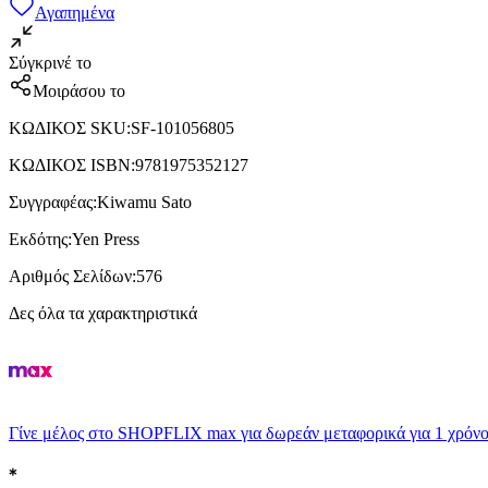
Αγαπημένα
Σύγκρινέ το
Μοιράσου το
ΚΩΔΙΚΟΣ SKU
:
SF-101056805
ΚΩΔΙΚΟΣ ISBN
:
9781975352127
Συγγραφέας
:
Kiwamu Sato
Εκδότης
:
Yen Press
Αριθμός Σελίδων
:
576
Δες όλα τα χαρακτηριστικά
Γίνε μέλος στο SHOPFLIX max για δωρεάν μεταφορικά για 1 χρόνο