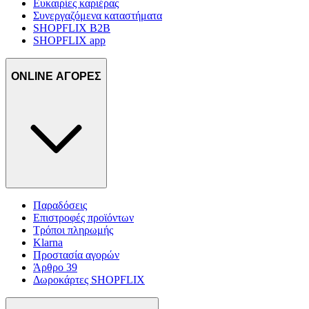
Ευκαιρίες καριέρας
Συνεργαζόμενα καταστήματα
SHOPFLIX B2B
SHOPFLIX app
ONLINE ΑΓΟΡΕΣ
Παραδόσεις
Επιστροφές προϊόντων
Τρόποι πληρωμής
Klarna
Προστασία αγορών
Άρθρο 39
Δωροκάρτες SHOPFLIX