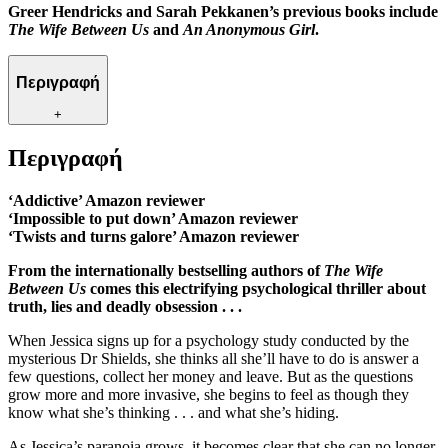
Greer Hendricks and Sarah Pekkanen’s previous books include
The Wife Between Us
and
An Anonymous Girl
.
Περιγραφή
+
Περιγραφή
‘Addictive’ Amazon reviewer
‘Impossible to put down’ Amazon reviewer
‘Twists and turns galore’ Amazon reviewer
From the internationally bestselling authors of
The Wife
Between Us
comes this electrifying psychological thriller about
truth, lies and deadly obsession . . .
When Jessica signs up for a psychology study conducted by the
mysterious Dr Shields, she thinks all she’ll have to do is answer a
few questions, collect her money and leave. But as the questions
grow more and more invasive, she begins to feel as though they
know what she’s thinking . . . and what she’s hiding.
As Jessica’s paranoia grows, it becomes clear that she can no longer