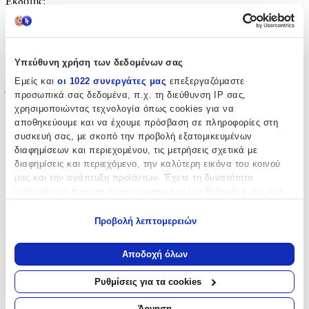
Εκδότης
:
Pan Books
Ημερομηνία Έκδοσης
:
Υπεύθυνη χρήση των δεδομένων σας
27/08/2019
Εμείς και
οι 1022 συνεργάτες μας
επεξεργαζόμαστε
Έτος Έκδοσης
:
προσωπικά σας δεδομένα, π.χ. τη διεύθυνση IP σας,
χρησιμοποιώντας τεχνολογία όπως cookies για να
2019
αποθηκεύουμε και να έχουμε πρόσβαση σε πληροφορίες στη
συσκευή σας, με σκοπό την προβολή εξατομικευμένων
Αριθμός Σελίδων
:
διαφημίσεων και περιεχομένου, τις μετρήσεις σχετικά με
διαφημίσεις και περιεχόμενο, την καλύτερη εικόνα του κοινού
464
μας και την ανάπτυξη προϊόντων. Έχετε τη δυνατότητα
Διαστάσεις
:
επιλογής ως προς το ποιος χρησιμοποιεί τα δεδομένα σας και
για ποιους σκοπούς.
2.8x13x19.7
Προβολή λεπτομερειών
Εάν μας επιτρέπετε, θα θέλαμε επίσης:
cm
Χαρτί Εξωφύλλου
:
Να συλλέξουμε πληροφορίες σχετικά με τη γεωγραφική
Αποδοχή όλων
σας τοποθεσία, οι οποίες μπορεί να είναι ακριβείς σε
Paperback / softback
απόσταση μερικών μέτρων
Ρυθμίσεις για τα cookies
Να αναγνωρίσουμε τη συσκευή σας σαρώνοντας ενεργά
Γλώσσα
:
για συγκεκριμένα χαρακτηριστικά (δακτυλικό αποτύπωμα)
Άρνηση