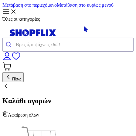
Μετάβαση στο περιεχόμενο
Μετάβαση στο κυρίως μενού
Όλες οι κατηγορίες
Πίσω
Καλάθι αγορών
Αφαίρεση όλων