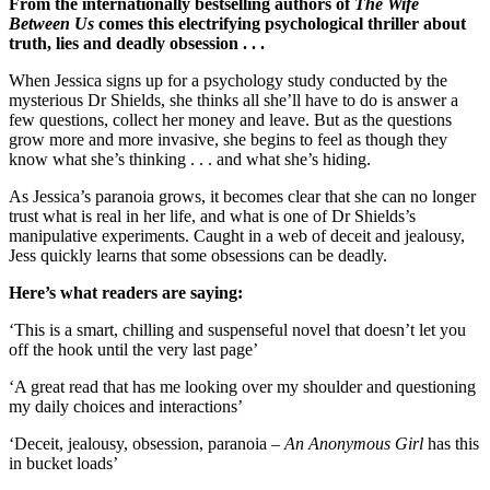
From the internationally bestselling authors of
The Wife
Between Us
comes this electrifying psychological thriller about
truth, lies and deadly obsession . . .
When Jessica signs up for a psychology study conducted by the
mysterious Dr Shields, she thinks all she’ll have to do is answer a
few questions, collect her money and leave. But as the questions
grow more and more invasive, she begins to feel as though they
know what she’s thinking . . . and what she’s hiding.
As Jessica’s paranoia grows, it becomes clear that she can no longer
trust what is real in her life, and what is one of Dr Shields’s
manipulative experiments. Caught in a web of deceit and jealousy,
Jess quickly learns that some obsessions can be deadly.
Here’s what readers are saying:
‘This is a smart, chilling and suspenseful novel that doesn’t let you
off the hook until the very last page’
‘A great read that has me looking over my shoulder and questioning
my daily choices and interactions’
‘Deceit, jealousy, obsession, paranoia –
An Anonymous Girl
has this
in bucket loads’