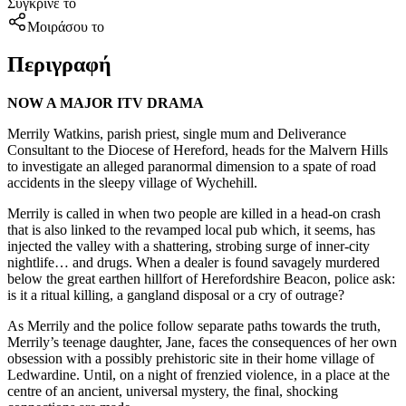
Σύγκρινέ το
Μοιράσου το
Περιγραφή
NOW A MAJOR ITV DRAMA
Merrily Watkins, parish priest, single mum and Deliverance
Consultant to the Diocese of Hereford, heads for the Malvern Hills
to investigate an alleged paranormal dimension to a spate of road
accidents in the sleepy village of Wychehill.
Merrily is called in when two people are killed in a head-on crash
that is also linked to the revamped local pub which, it seems, has
injected the valley with a shattering, strobing surge of inner-city
nightlife… and drugs. When a dealer is found savagely murdered
below the great earthen hillfort of Herefordshire Beacon, police ask:
is it a ritual killing, a gangland disposal or a cry of outrage?
As Merrily and the police follow separate paths towards the truth,
Merrily’s teenage daughter, Jane, faces the consequences of her own
obsession with a possibly prehistoric site in their home village of
Ledwardine. Until, on a night of frenzied violence, in a place at the
centre of an ancient, universal mystery, the final, shocking