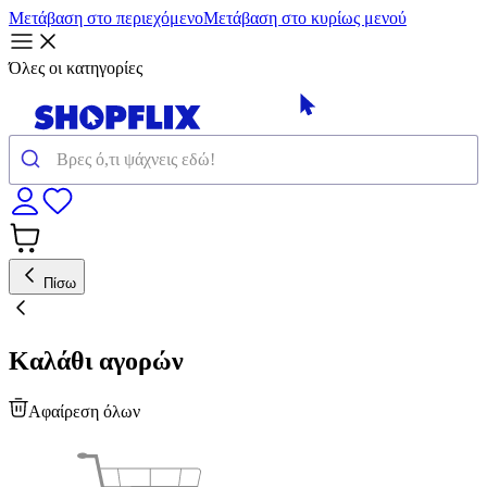
Μετάβαση στο περιεχόμενο
Μετάβαση στο κυρίως μενού
Όλες οι κατηγορίες
Πίσω
Καλάθι αγορών
Αφαίρεση όλων