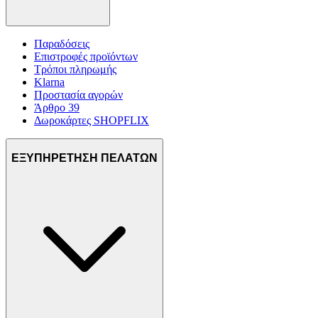
Παραδόσεις
Επιστροφές προϊόντων
Τρόποι πληρωμής
Klarna
Προστασία αγορών
Άρθρο 39
Δωροκάρτες SHOPFLIX
ΕΞΥΠΗΡΕΤΗΣΗ ΠΕΛΑΤΩΝ