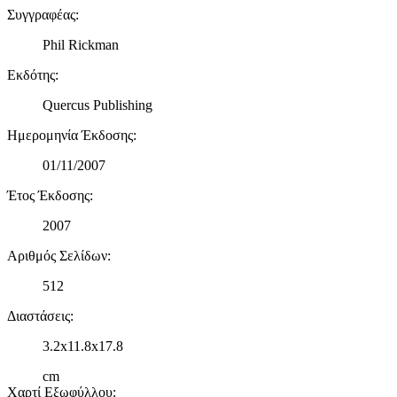
πληροφορίες σχετικά με την από μέρους σας χρήση της
Συγγραφέας
:
τοποθεσίας μας στους συνεργάτες μέσων κοινωνικής
Phil Rickman
δικτύωσης, διαφημίσεων και ανάλυσης.
Εκδότης
:
Quercus Publishing
Ημερομηνία Έκδοσης
:
01/11/2007
Έτος Έκδοσης
:
2007
Αριθμός Σελίδων
:
512
Διαστάσεις
:
3.2x11.8x17.8
cm
Χαρτί Εξωφύλλου
: