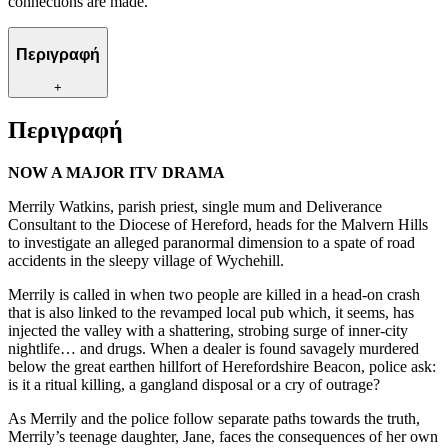
connections are made.
Περιγραφή
+
Περιγραφή
NOW A MAJOR ITV DRAMA
Merrily Watkins, parish priest, single mum and Deliverance
Consultant to the Diocese of Hereford, heads for the Malvern Hills
to investigate an alleged paranormal dimension to a spate of road
accidents in the sleepy village of Wychehill.
Merrily is called in when two people are killed in a head-on crash
that is also linked to the revamped local pub which, it seems, has
injected the valley with a shattering, strobing surge of inner-city
nightlife… and drugs. When a dealer is found savagely murdered
below the great earthen hillfort of Herefordshire Beacon, police ask:
is it a ritual killing, a gangland disposal or a cry of outrage?
As Merrily and the police follow separate paths towards the truth,
Merrily’s teenage daughter, Jane, faces the consequences of her own