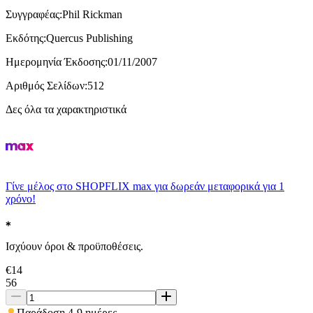
Συγγραφέας
:
Phil Rickman
Εκδότης
:
Quercus Publishing
Ημερομηνία Έκδοσης
:
01/11/2007
Αριθμός Σελίδων
:
512
Δες όλα τα χαρακτηριστικά
Γίνε μέλος στο SHOPFLIX max για δωρεάν μεταφορικά για 1
χρόνο!
Ισχύουν όροι & προϋποθέσεις.
€
14
56
Παράδοση 4-9 ημέρες