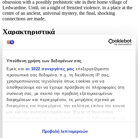
obsession with a possibly prehistoric site in their home village of
Ledwardine. Until, on a night of frenzied violence, in a place at the
centre of an ancient, universal mystery, the final, shocking
connections are made.
Χαρακτηριστικά
Συγγραφέας
:
Phil Rickman
Υπεύθυνη χρήση των δεδομένων σας
Εκδότης
:
Εμείς και
οι 1022 συνεργάτες μας
επεξεργαζόμαστε
προσωπικά σας δεδομένα, π.χ. τη διεύθυνση IP σας,
Quercus Publishing
χρησιμοποιώντας τεχνολογία όπως cookies για να
Ημερομηνία Έκδοσης
:
αποθηκεύουμε και να έχουμε πρόσβαση σε πληροφορίες στη
συσκευή σας, με σκοπό την προβολή εξατομικευμένων
01/11/2007
διαφημίσεων και περιεχομένου, τις μετρήσεις σχετικά με
διαφημίσεις και περιεχόμενο, την καλύτερη εικόνα του κοινού
Έτος Έκδοσης
:
μας και την ανάπτυξη προϊόντων. Έχετε τη δυνατότητα
2007
επιλογής ως προς το ποιος χρησιμοποιεί τα δεδομένα σας και
για ποιους σκοπούς.
Αριθμός Σελίδων
:
Προβολή λεπτομερειών
Εάν μας επιτρέπετε, θα θέλαμε επίσης: