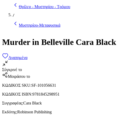
Θρίλερ - Μυστηρίου - Τρόμου
/
Μυστηρίου-Μεταφυσικά
Murder in Belleville Cara Blac
Αγαπημένα
Σύγκρινέ το
Μοιράσου το
ΚΩΔΙΚΟΣ SKU
:
SF-101056631
ΚΩΔΙΚΟΣ ISBN
:
9781845298951
Συγγραφέας
:
Cara Black
Εκδότης
:
Robinson Publishing