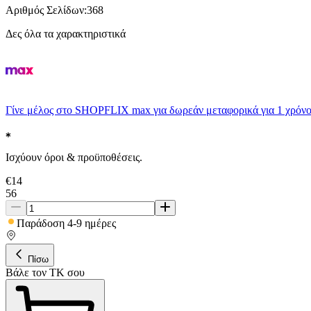
Αριθμός Σελίδων
:
368
Δες όλα τα χαρακτηριστικά
Γίνε μέλος στο SHOPFLIX max για δωρεάν μεταφορικά για 1 χρόνο
Ισχύουν όροι & προϋποθέσεις.
€
14
56
Παράδοση 4-9 ημέρες
Πίσω
Βάλε τον ΤΚ σου