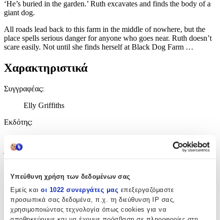
‘He’s buried in the garden.’ Ruth excavates and finds the body of a
giant dog.
All roads lead back to this farm in the middle of nowhere, but the
place spells serious danger for anyone who goes near. Ruth doesn’t
scare easily. Not until she finds herself at Black Dog Farm …
Χαρακτηριστικά
Συγγραφέας
:
Elly Griffiths
Εκδότης
:
Quercus Publishing
Έτος Έκδοσης
:
2021
Υπεύθυνη χρήση των δεδομένων σας
Αριθμός Σελίδων
:
Εμείς και
οι 1022 συνεργάτες μας
επεξεργαζόμαστε
προσωπικά σας δεδομένα, π.χ. τη διεύθυνση IP σας,
368
χρησιμοποιώντας τεχνολογία όπως cookies για να
αποθηκεύουμε και να έχουμε πρόσβαση σε πληροφορίες στη