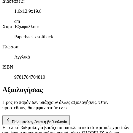
Διαστάσεις
:
1.6x12.9x19.8
cm
Χαρτί Εξωφύλλου
:
Paperback / softback
Γλώσσα
:
Αγγλικά
ISBN
:
9781784704810
Αξιολογήσεις
Προς το παρόν δεν υπάρχουν άλλες αξιολογήσεις. Όταν
προστεθούν, θα εμφανιστούν εδώ.
Πώς υπολογίζεται η βαθμολογία
Η τελική βαθμολογία βασίζεται αποκλειστικά σε κριτικές χρηστών
που έχουν πραγματοποιήσει αγορά μέσω SHOPFLIX ή έχουν