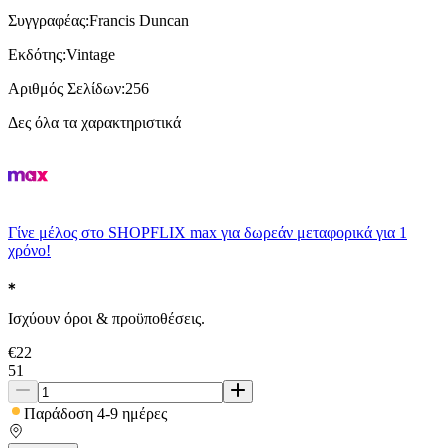
Συγγραφέας
:
Francis Duncan
Εκδότης
:
Vintage
Αριθμός Σελίδων
:
256
Δες όλα τα χαρακτηριστικά
Γίνε μέλος στο SHOPFLIX max για δωρεάν μεταφορικά για 1
χρόνο!
Ισχύουν όροι & προϋποθέσεις.
€
22
51
Παράδοση 4-9 ημέρες