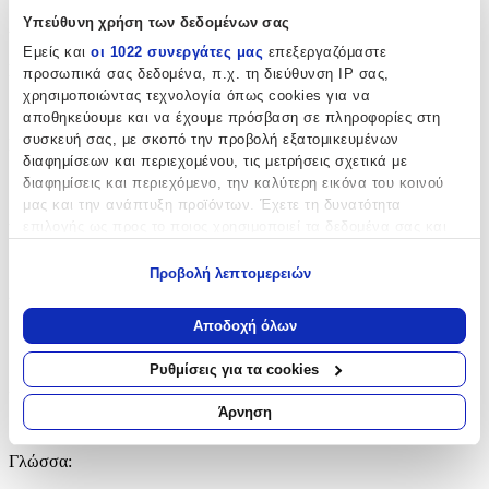
Χαρακτηριστικά
Υπεύθυνη χρήση των δεδομένων σας
Εμείς και
οι 1022 συνεργάτες μας
επεξεργαζόμαστε
Συγγραφέας
:
προσωπικά σας δεδομένα, π.χ. τη διεύθυνση IP σας,
χρησιμοποιώντας τεχνολογία όπως cookies για να
Francis Duncan
αποθηκεύουμε και να έχουμε πρόσβαση σε πληροφορίες στη
συσκευή σας, με σκοπό την προβολή εξατομικευμένων
Εκδότης
:
διαφημίσεων και περιεχομένου, τις μετρήσεις σχετικά με
Vintage
διαφημίσεις και περιεχόμενο, την καλύτερη εικόνα του κοινού
μας και την ανάπτυξη προϊόντων. Έχετε τη δυνατότητα
Αριθμός Σελίδων
:
επιλογής ως προς το ποιος χρησιμοποιεί τα δεδομένα σας και
για ποιους σκοπούς.
256
Προβολή λεπτομερειών
Εάν μας επιτρέπετε, θα θέλαμε επίσης:
Διαστάσεις
:
Να συλλέξουμε πληροφορίες σχετικά με τη γεωγραφική
Αποδοχή όλων
1.6x12.9x19.8
σας τοποθεσία, οι οποίες μπορεί να είναι ακριβείς σε
απόσταση μερικών μέτρων
cm
Ρυθμίσεις για τα cookies
Να αναγνωρίσουμε τη συσκευή σας σαρώνοντας ενεργά
Χαρτί Εξωφύλλου
:
για συγκεκριμένα χαρακτηριστικά (δακτυλικό αποτύπωμα)
Άρνηση
Paperback / softback
Μάθετε περισσότερα σχετικά με τον τρόπο επεξεργασίας των
προσωπικών σας δεδομένων και καθορίστε τις προτιμήσεις σας
Γλώσσα
:
στην
ενότητα “Λεπτομέρειες”
. Μπορείτε να αλλάξετε ή να