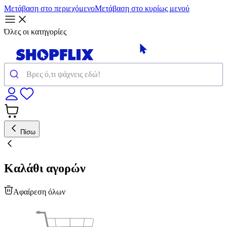
Μετάβαση στο περιεχόμενο
Μετάβαση στο κυρίως μενού
Όλες οι κατηγορίες
Πίσω
Καλάθι αγορών
Αφαίρεση όλων