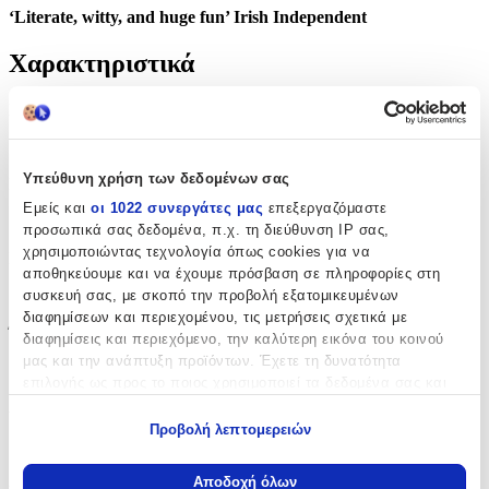
‘Literate, witty, and huge fun’ Irish Independent
Χαρακτηριστικά
Συγγραφέας
:
L. C. T. yler
Υπεύθυνη χρήση των δεδομένων σας
Εκδότης
:
Εμείς και
οι 1022 συνεργάτες μας
επεξεργαζόμαστε
Constable
προσωπικά σας δεδομένα, π.χ. τη διεύθυνση IP σας,
χρησιμοποιώντας τεχνολογία όπως cookies για να
Ημερομηνία Έκδοσης
:
αποθηκεύουμε και να έχουμε πρόσβαση σε πληροφορίες στη
01/11/2018
συσκευή σας, με σκοπό την προβολή εξατομικευμένων
διαφημίσεων και περιεχομένου, τις μετρήσεις σχετικά με
Έτος Έκδοσης
:
διαφημίσεις και περιεχόμενο, την καλύτερη εικόνα του κοινού
μας και την ανάπτυξη προϊόντων. Έχετε τη δυνατότητα
2018
επιλογής ως προς το ποιος χρησιμοποιεί τα δεδομένα σας και
για ποιους σκοπούς.
Αριθμός Σελίδων
:
Προβολή λεπτομερειών
304
Εάν μας επιτρέπετε, θα θέλαμε επίσης:
Να συλλέξουμε πληροφορίες σχετικά με τη γεωγραφική
Διαστάσεις
:
Αποδοχή όλων