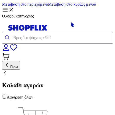
Μετάβαση στο περιεχόμενο
Μετάβαση στο κυρίως μενού
Όλες οι κατηγορίες
Πίσω
Καλάθι αγορών
Αφαίρεση όλων