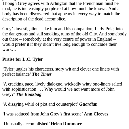
Though Grey agrees with Arlington that the Frenchman must be
mad, he is increasingly perplexed at how much he knows. And a
body has been discovered that appears in every way to match the
description of the dead accomplice.
Grey’s investigations take him and his companion, Lady Pole, into
the dangerous and still smoking ruins of the old City. And somebody
out there – somebody at the very centre of power in England –
would prefer it if they didn’t live long enough to conclude their
work…
Praise for L.C. Tyler
‘Tyler juggles his characters, story wit and clever one liners with
perfect balance’
The Times
‘A cracking pace, lively dialogue, wickedly witty one-liners salted
with sophistication . . . Why would we not want more of John
Grey?’
The Bookbag
‘A dizzying whirl of plot and counterplot’
Guardian
‘I was seduced from John Grey’s first scene’
Ann Cleeves
‘Unusually accomplished’
Helen Dunmore