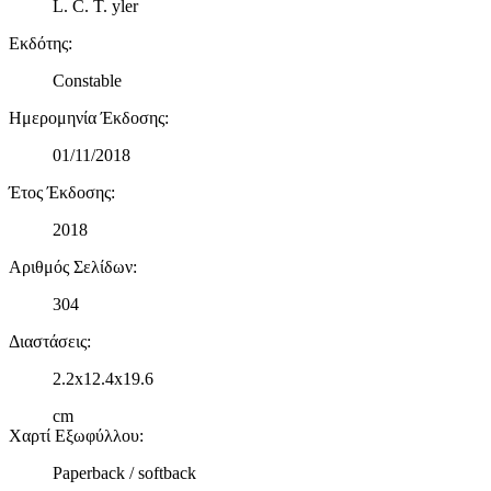
τοποθεσίας μας στους συνεργάτες μέσων κοινωνικής
L. C. T. yler
δικτύωσης, διαφημίσεων και ανάλυσης.
Εκδότης
:
Constable
Ημερομηνία Έκδοσης
:
01/11/2018
Έτος Έκδοσης
:
2018
Αριθμός Σελίδων
:
304
Διαστάσεις
:
2.2x12.4x19.6
cm
Χαρτί Εξωφύλλου
:
Paperback / softback