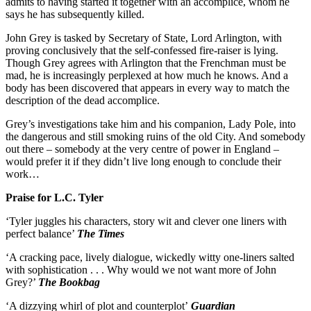
admits to having started it together with an accomplice, whom he
says he has subsequently killed.
John Grey is tasked by Secretary of State, Lord Arlington, with
proving conclusively that the self-confessed fire-raiser is lying.
Though Grey agrees with Arlington that the Frenchman must be
mad, he is increasingly perplexed at how much he knows. And a
body has been discovered that appears in every way to match the
description of the dead accomplice.
Grey’s investigations take him and his companion, Lady Pole, into
the dangerous and still smoking ruins of the old City. And somebody
out there – somebody at the very centre of power in England –
would prefer it if they didn’t live long enough to conclude their
work…
Praise for L.C. Tyler
‘Tyler juggles his characters, story wit and clever one liners with
perfect balance’
The Times
‘A cracking pace, lively dialogue, wickedly witty one-liners salted
with sophistication . . . Why would we not want more of John
Grey?’
The Bookbag
‘A dizzying whirl of plot and counterplot’
Guardian