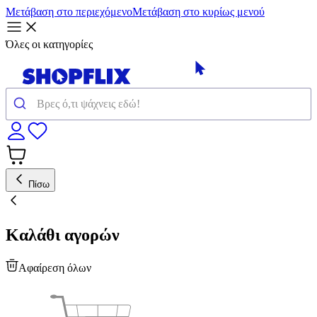
Μετάβαση στο περιεχόμενο
Μετάβαση στο κυρίως μενού
Όλες οι κατηγορίες
Πίσω
Καλάθι αγορών
Αφαίρεση όλων