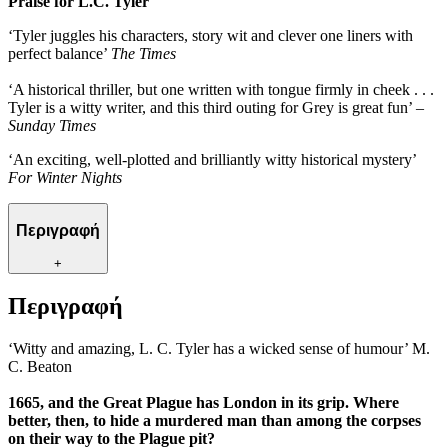
Praise for L.C. Tyler
‘Tyler juggles his characters, story wit and clever one liners with
perfect balance’
The Times
‘A historical thriller, but one written with tongue firmly in cheek . . .
Tyler is a witty writer, and this third outing for Grey is great fun’ –
Sunday Times
‘An exciting, well-plotted and brilliantly witty historical mystery’
For Winter Nights
Περιγραφή
+
Περιγραφή
‘Witty and amazing, L. C. Tyler has a wicked sense of humour’ M.
C. Beaton
1665, and the Great Plague has London in its grip. Where
better, then, to hide a murdered man than among the corpses
on their way to the Plague pit?