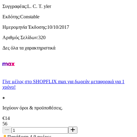
Συγγραφέας
:
L. C. T. yler
Εκδότης
:
Constable
Ημερομηνία Έκδοσης
:
10/10/2017
Αριθμός Σελίδων
:
320
Δες όλα τα χαρακτηριστικά
Γίνε μέλος στο SHOPFLIX max για δωρεάν μεταφορικά για 1
χρόνο!
Ισχύουν όροι & προϋποθέσεις.
€
14
56
Παράδοση 4-9 ημέρες