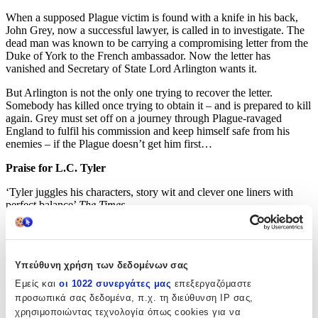
When a supposed Plague victim is found with a knife in his back,
John Grey, now a successful lawyer, is called in to investigate. The
dead man was known to be carrying a compromising letter from the
Duke of York to the French ambassador. Now the letter has
vanished and Secretary of State Lord Arlington wants it.
But Arlington is not the only one trying to recover the letter.
Somebody has killed once trying to obtain it – and is prepared to kill
again. Grey must set off on a journey through Plague-ravaged
England to fulfil his commission and keep himself safe from his
enemies – if the Plague doesn’t get him first…
Praise for L.C. Tyler
‘Tyler juggles his characters, story wit and clever one liners with
perfect balance’
The Times
‘A historical thriller, but one written with tongue firmly in cheek . . .
Tyler is a witty writer, and this third outing for Grey is great fun’ –
Sunday Times
Υπεύθυνη χρήση των δεδομένων σας
‘An exciting, well-plotted and brilliantly witty historical mystery’
Εμείς και
οι 1022 συνεργάτες μας
επεξεργαζόμαστε
For Winter Nights
προσωπικά σας δεδομένα, π.χ. τη διεύθυνση IP σας,
χρησιμοποιώντας τεχνολογία όπως cookies για να