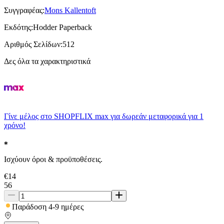
Συγγραφέας
:
Mons Kallentoft
Εκδότης
:
Hodder Paperback
Αριθμός Σελίδων
:
512
Δες όλα τα χαρακτηριστικά
Γίνε μέλος στο SHOPFLIX max για δωρεάν μεταφορικά για 1
χρόνο!
Ισχύουν όροι & προϋποθέσεις.
€
14
56
Παράδοση 4-9 ημέρες