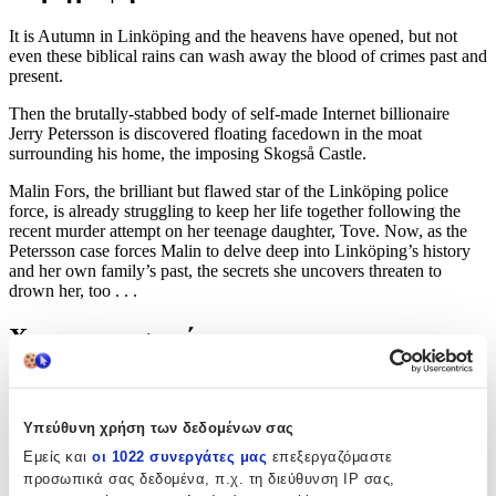
It is Autumn in Linköping and the heavens have opened, but not
even these biblical rains can wash away the blood of crimes past and
present.
Then the brutally-stabbed body of self-made Internet billionaire
Jerry Petersson is discovered floating facedown in the moat
surrounding his home, the imposing Skogså Castle.
Malin Fors, the brilliant but flawed star of the Linköping police
force, is already struggling to keep her life together following the
recent murder attempt on her teenage daughter, Tove. Now, as the
Petersson case forces Malin to delve deep into Linköping’s history
and her own family’s past, the secrets she uncovers threaten to
drown her, too . . .
Χαρακτηριστικά
Συγγραφέας
:
Mons Kallentoft
Υπεύθυνη χρήση των δεδομένων σας
Εμείς και
οι 1022 συνεργάτες μας
επεξεργαζόμαστε
Εκδότης
:
προσωπικά σας δεδομένα, π.χ. τη διεύθυνση IP σας,