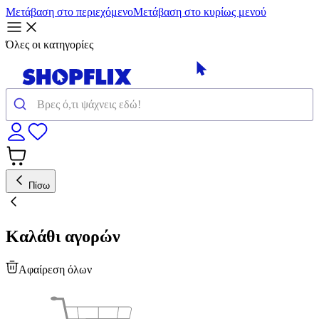
Μετάβαση στο περιεχόμενο
Μετάβαση στο κυρίως μενού
Όλες οι κατηγορίες
Πίσω
Καλάθι αγορών
Αφαίρεση όλων