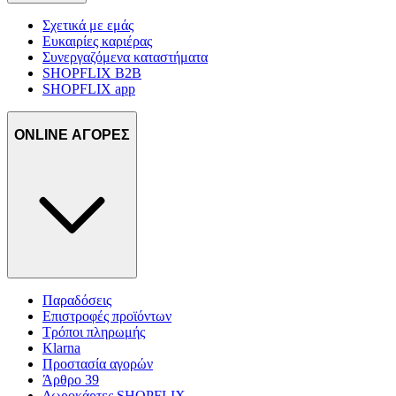
Σχετικά με εμάς
Ευκαιρίες καριέρας
Συνεργαζόμενα καταστήματα
SHOPFLIX B2B
SHOPFLIX app
ONLINE ΑΓΟΡΕΣ
Παραδόσεις
Επιστροφές προϊόντων
Τρόποι πληρωμής
Klarna
Προστασία αγορών
Άρθρο 39
Δωροκάρτες SHOPFLIX