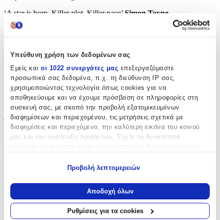
‘A star is born. Killer plot. Killer pace’
Simon Toyne
Χαρακτηριστικά
Συγγραφέας
:
Υπεύθυνη χρήση των δεδομένων σας
Εμείς και
οι 1022 συνεργάτες μας
επεξεργαζόμαστε
Daniel Cole
προσωπικά σας δεδομένα, π.χ. τη διεύθυνση IP σας,
χρησιμοποιώντας τεχνολογία όπως cookies για να
Εκδότης
:
αποθηκεύουμε και να έχουμε πρόσβαση σε πληροφορίες στη
Orion (an Imprint of The Orion Publishing Group Ltd )
συσκευή σας, με σκοπό την προβολή εξατομικευμένων
διαφημίσεων και περιεχομένου, τις μετρήσεις σχετικά με
Έτος Έκδοσης
:
διαφημίσεις και περιεχόμενο, την καλύτερη εικόνα του κοινού
μας και την ανάπτυξη προϊόντων. Έχετε τη δυνατότητα
2021
επιλογής ως προς το ποιος χρησιμοποιεί τα δεδομένα σας και
Αριθμός Σελίδων
:
για ποιους σκοπούς.
Προβολή λεπτομερειών
368
Εάν μας επιτρέπετε, θα θέλαμε επίσης:
Να συλλέξουμε πληροφορίες σχετικά με τη γεωγραφική
Διαστάσεις
:
Αποδοχή όλων
σας τοποθεσία, οι οποίες μπορεί να είναι ακριβείς σε
4.2x16x24
απόσταση μερικών μέτρων
Ρυθμίσεις για τα cookies
Να αναγνωρίσουμε τη συσκευή σας σαρώνοντας ενεργά