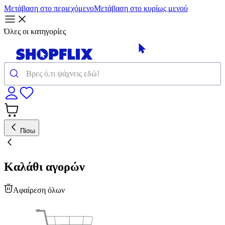
Μετάβαση στο περιεχόμενο
Μετάβαση στο κυρίως μενού
Όλες οι κατηγορίες
Πίσω
Καλάθι αγορών
Αφαίρεση όλων