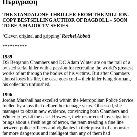
Περιγραφή
THE STANDALONE THRILLER FROM THE MILLION-
COPY BESTSELLING AUTHOR OF RAGDOLL – SOON
TO BE A MAJOR TV SERIES
‘Clever, original and gripping’
Rachel Abbott
**********
1989
DS Benjamin Chambers and DC Adam Winter are on the trail of a
twisted serial killer with a passion for recreating the world’s greatest
works of art through the bodies of his victims. But after Chambers
almost loses his life, the case goes cold – their killer lying dormant,
his collection unfinished.
1996
Jordan Marshall has excelled within the Metropolitan Police Service,
fuelled by a loss that defined her teenage years. Obsessed, she
manages to obtain new evidence, convincing both Chambers and
Winter to revisit the case. However, their resurrected investigation
brings about a fresh reign of terror, the team treading a fine line
between police officers and vigilantes in their pursuit of a monster
far more dangerous and intelligent than any of them had