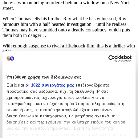
there: a woman being murdered behind a window on a New York
street.
When Thomas tells his brother Ray what he has witnessed, Ray
humours him with a half-hearted investigation – until he realises
Thomas may have stumbled onto a deadly conspiracy, which puts
them both in danger . . .
With enough suspense to rival a Hitchcock film, this is a thriller with
edge.
Χαρακτηριστικά
Υπεύθυνη χρήση των δεδομένων σας
Συγγραφέας
:
Εμείς και
οι 1022 συνεργάτες μας
επεξεργαζόμαστε
Linwood Barclay
προσωπικά σας δεδομένα, π.χ. τη διεύθυνση IP σας,
χρησιμοποιώντας τεχνολογία όπως cookies για να
Εκδότης
:
αποθηκεύουμε και να έχουμε πρόσβαση σε πληροφορίες στη
Orion (an Imprint of The Orion Publishing Group Ltd )
συσκευή σας, με σκοπό την προβολή εξατομικευμένων
διαφημίσεων και περιεχομένου, τις μετρήσεις σχετικά με
Ημερομηνία Έκδοσης
:
διαφημίσεις και περιεχόμενο, την καλύτερη εικόνα του κοινού
μας και την ανάπτυξη προϊόντων. Έχετε τη δυνατότητα
09/07/2013
επιλογής ως προς το ποιος χρησιμοποιεί τα δεδομένα σας και