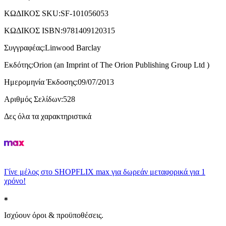
ΚΩΔΙΚΟΣ SKU
:
SF-101056053
ΚΩΔΙΚΟΣ ISBN
:
9781409120315
Συγγραφέας
:
Linwood Barclay
Εκδότης
:
Orion (an Imprint of The Orion Publishing Group Ltd )
Ημερομηνία Έκδοσης
:
09/07/2013
Αριθμός Σελίδων
:
528
Δες όλα τα χαρακτηριστικά
Γίνε μέλος στο SHOPFLIX max για δωρεάν μεταφορικά για 1
χρόνο!
Ισχύουν όροι & προϋποθέσεις.