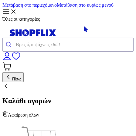
Μετάβαση στο περιεχόμενο
Μετάβαση στο κυρίως μενού
Όλες οι κατηγορίες
Πίσω
Καλάθι αγορών
Αφαίρεση όλων