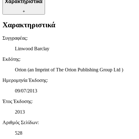
Χαρακτηριστικά
διαφημίσεων και περιεχομένου, τις μετρήσεις σχετικά με
διαφημίσεις και περιεχόμενο, την καλύτερη εικόνα του κοινού
+
μας και την ανάπτυξη προϊόντων. Επίσης, κοινοποιούμε
πληροφορίες σχετικά με την από μέρους σας χρήση της
Χαρακτηριστικά
τοποθεσίας μας στους συνεργάτες μέσων κοινωνικής
δικτύωσης, διαφημίσεων και ανάλυσης.
Συγγραφέας
:
Linwood Barclay
Εκδότης
:
Orion (an Imprint of The Orion Publishing Group Ltd )
Ημερομηνία Έκδοσης
:
09/07/2013
Έτος Έκδοσης
:
2013
Αριθμός Σελίδων
:
528