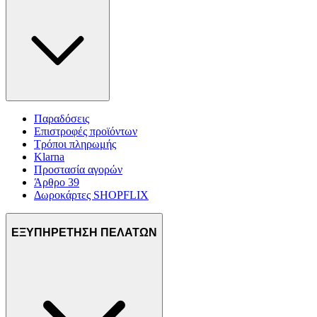
Παραδόσεις
Επιστροφές προϊόντων
Τρόποι πληρωμής
Klarna
Προστασία αγορών
Άρθρο 39
Δωροκάρτες SHOPFLIX
ΕΞΥΠΗΡΕΤΗΣΗ ΠΕΛΑΤΩΝ