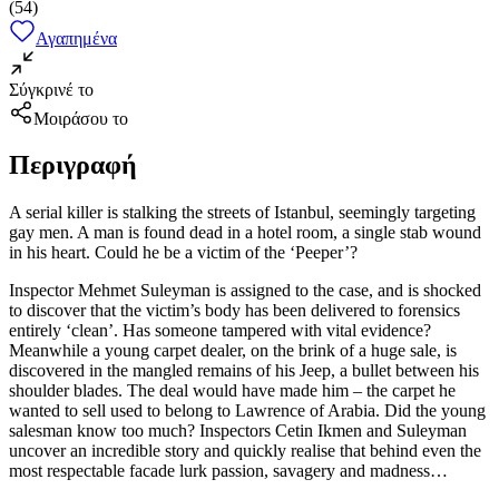
(
54
)
Αγαπημένα
Σύγκρινέ το
Μοιράσου το
Περιγραφή
A serial killer is stalking the streets of Istanbul, seemingly targeting
gay men. A man is found dead in a hotel room, a single stab wound
in his heart. Could he be a victim of the ‘Peeper’?
Inspector Mehmet Suleyman is assigned to the case, and is shocked
to discover that the victim’s body has been delivered to forensics
entirely ‘clean’. Has someone tampered with vital evidence?
Meanwhile a young carpet dealer, on the brink of a huge sale, is
discovered in the mangled remains of his Jeep, a bullet between his
shoulder blades. The deal would have made him – the carpet he
wanted to sell used to belong to Lawrence of Arabia. Did the young
salesman know too much? Inspectors Cetin Ikmen and Suleyman
uncover an incredible story and quickly realise that behind even the
most respectable facade lurk passion, savagery and madness…