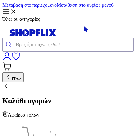
Μετάβαση στο περιεχόμενο
Μετάβαση στο κυρίως μενού
Όλες οι κατηγορίες
Πίσω
Καλάθι αγορών
Αφαίρεση όλων