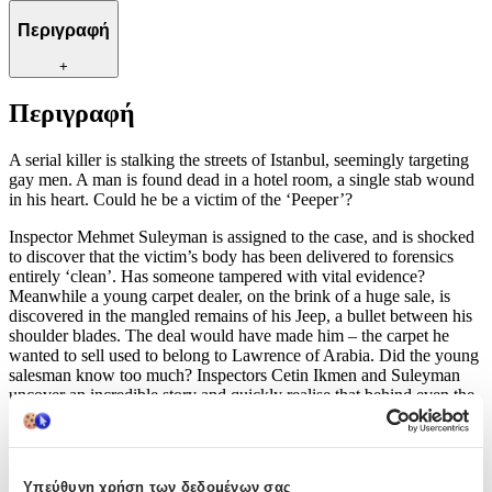
Περιγραφή
+
Περιγραφή
A serial killer is stalking the streets of Istanbul, seemingly targeting
gay men. A man is found dead in a hotel room, a single stab wound
in his heart. Could he be a victim of the ‘Peeper’?
Inspector Mehmet Suleyman is assigned to the case, and is shocked
to discover that the victim’s body has been delivered to forensics
entirely ‘clean’. Has someone tampered with vital evidence?
Meanwhile a young carpet dealer, on the brink of a huge sale, is
discovered in the mangled remains of his Jeep, a bullet between his
shoulder blades. The deal would have made him – the carpet he
wanted to sell used to belong to Lawrence of Arabia. Did the young
salesman know too much? Inspectors Cetin Ikmen and Suleyman
uncover an incredible story and quickly realise that behind even the
most respectable facade lurk passion, savagery and madness…
Χαρακτηριστικά
Υπεύθυνη χρήση των δεδομένων σας