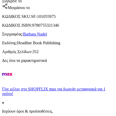
Σύγκρινέ το
Μοιράσου το
ΚΩΔΙΚΟΣ SKU
:
SF-101055975
ΚΩΔΙΚΟΣ ISBN
:
9780755321346
Συγγραφέας
:
Barbara Nadel
Εκδότης
:
Headline Book Publishing
Αριθμός Σελίδων
:
352
Δες όλα τα χαρακτηριστικά
Γίνε μέλος στο SHOPFLIX max για δωρεάν μεταφορικά για 1
χρόνο!
Ισχύουν όροι & προϋποθέσεις.