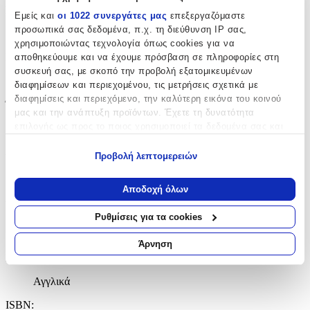
Συγγραφέας
:
Εμείς και
οι 1022 συνεργάτες μας
επεξεργαζόμαστε
προσωπικά σας δεδομένα, π.χ. τη διεύθυνση IP σας,
Barbara Nadel
χρησιμοποιώντας τεχνολογία όπως cookies για να
Εκδότης
:
αποθηκεύουμε και να έχουμε πρόσβαση σε πληροφορίες στη
συσκευή σας, με σκοπό την προβολή εξατομικευμένων
Headline Book Publishing
διαφημίσεων και περιεχομένου, τις μετρήσεις σχετικά με
διαφημίσεις και περιεχόμενο, την καλύτερη εικόνα του κοινού
Έτος Έκδοσης
:
μας και την ανάπτυξη προϊόντων. Έχετε τη δυνατότητα
επιλογής ως προς το ποιος χρησιμοποιεί τα δεδομένα σας και
0531
για ποιους σκοπούς.
Αριθμός Σελίδων
:
Προβολή λεπτομερειών
Εάν μας επιτρέπετε, θα θέλαμε επίσης:
352
Να συλλέξουμε πληροφορίες σχετικά με τη γεωγραφική
Αποδοχή όλων
σας τοποθεσία, οι οποίες μπορεί να είναι ακριβείς σε
Διαστάσεις
:
απόσταση μερικών μέτρων
Ρυθμίσεις για τα cookies
2.2x12.8x19.7
Να αναγνωρίσουμε τη συσκευή σας σαρώνοντας ενεργά
για συγκεκριμένα χαρακτηριστικά (δακτυλικό αποτύπωμα)
Άρνηση
cm
Μάθετε περισσότερα σχετικά με τον τρόπο επεξεργασίας των
Γλώσσα
:
προσωπικών σας δεδομένων και καθορίστε τις προτιμήσεις σας
Αγγλικά
στην
ενότητα “Λεπτομέρειες”
. Μπορείτε να αλλάξετε ή να
ανακαλέσετε τη συγκατάθεσή σας ανά πάσα στιγμή από τη
ISBN
: