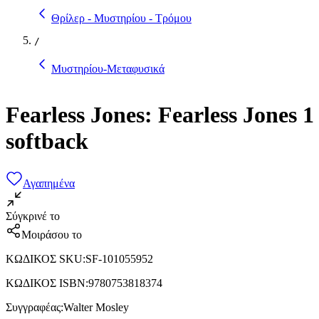
Θρίλερ - Μυστηρίου - Τρόμου
/
Μυστηρίου-Μεταφυσικά
Fearless Jones: Fearless Jones
softback
Αγαπημένα
Σύγκρινέ το
Μοιράσου το
ΚΩΔΙΚΟΣ SKU
:
SF-101055952
ΚΩΔΙΚΟΣ ISBN
:
9780753818374
Συγγραφέας
:
Walter Mosley