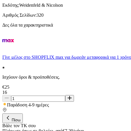
Εκδότης
:
Weidenfeld & Nicolson
Αριθμός Σελίδων
:
320
Δες όλα τα χαρακτηριστικά
Γίνε μέλος στο SHOPFLIX max για δωρεάν μεταφορικά για 1 χρόνο
Ισχύουν όροι & προϋποθέσεις.
€
25
16
Παράδοση 4-9 ημέρες
Πίσω
Βάλε τον ΤΚ σου
Πλήρωσε όπως σε βολεύει
,
από
€
7,29
/
μήνα