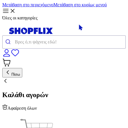
Μετάβαση στο περιεχόμενο
Μετάβαση στο κυρίως μενού
Όλες οι κατηγορίες
Πίσω
Καλάθι αγορών
Αφαίρεση όλων