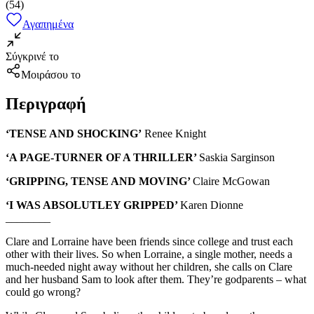
(
54
)
Αγαπημένα
Σύγκρινέ το
Μοιράσου το
Περιγραφή
‘TENSE AND SHOCKING’
Renee Knight
‘A PAGE-TURNER OF A THRILLER’
Saskia Sarginson
‘GRIPPING, TENSE AND MOVING’
Claire McGowan
‘I WAS ABSOLUTLEY GRIPPED’
Karen Dionne
________
Clare and Lorraine have been friends since college and trust each
other with their lives. So when Lorraine, a single mother, needs a
much-needed night away without her children, she calls on Clare
and her husband Sam to look after them. They’re godparents – what
could go wrong?