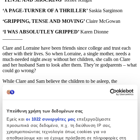
‘A PAGE-TURNER OF A THRILLER’
Saskia Sarginson
‘GRIPPING, TENSE AND MOVING’
Claire McGowan
‘I WAS ABSOLUTLEY GRIPPED’
Karen Dionne
________
Clare and Lorraine have been friends since college and trust each
other with their lives. So when Lorraine, a single mother, needs a
much-needed night away without her children, she calls on Clare
and her husband Sam to look after them. They’re godparents – what
could go wrong?
While Clare and Sam believe the children to be asleep, the
unimaginable happens and Clare finds baby Theo lifeless in his
room. The police are called. Statements are taken. But the biggest
nightmare for any parent is about to spiral out of control.
Because a lie has been told. An enormous and terrible one.
Υπεύθυνη χρήση των δεδομένων σας
Out of Clare, Sam and Lorraine, one of them isn’t telling the
Εμείς και
οι 1022 συνεργάτες μας
επεξεργαζόμαστε
truth . . .
προσωπικά σας δεδομένα, π.χ. τη διεύθυνση IP σας,
________
χρησιμοποιώντας τεχνολογία όπως cookies για να
αποθηκεύουμε και να έχουμε πρόσβαση σε πληροφορίες στη