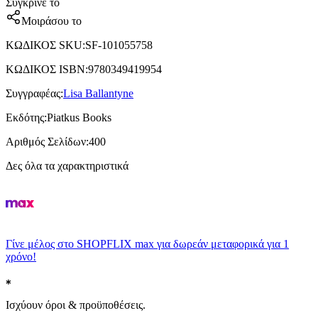
Σύγκρινέ το
Μοιράσου το
ΚΩΔΙΚΟΣ SKU
:
SF-101055758
ΚΩΔΙΚΟΣ ISBN
:
9780349419954
Συγγραφέας
:
Lisa Ballantyne
Εκδότης
:
Piatkus Books
Αριθμός Σελίδων
:
400
Δες όλα τα χαρακτηριστικά
Γίνε μέλος στο SHOPFLIX max για δωρεάν μεταφορικά για 1
χρόνο!
Ισχύουν όροι & προϋποθέσεις.