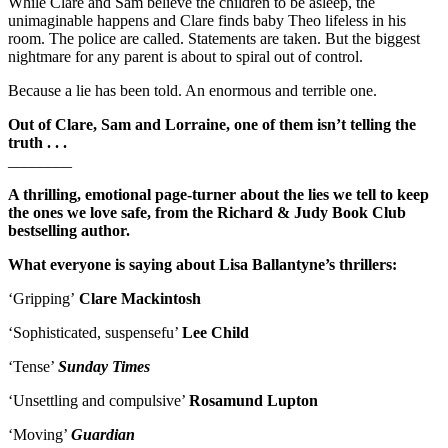
While Clare and Sam believe the children to be asleep, the
unimaginable happens and Clare finds baby Theo lifeless in his
room. The police are called. Statements are taken. But the biggest
nightmare for any parent is about to spiral out of control.
Because a lie has been told. An enormous and terrible one.
Out of Clare, Sam and Lorraine, one of them isn’t telling the
truth . . .
________
A thrilling, emotional page-turner about the lies we tell to keep
the ones we love safe, from the Richard & Judy Book Club
bestselling author.
What everyone is saying about Lisa Ballantyne’s thrillers:
‘Gripping’
Clare Mackintosh
‘Sophisticated, suspensefu’
Lee Child
‘Tense’
Sunday Times
‘Unsettling and compulsive’
Rosamund Lupton
‘Moving’
Guardian