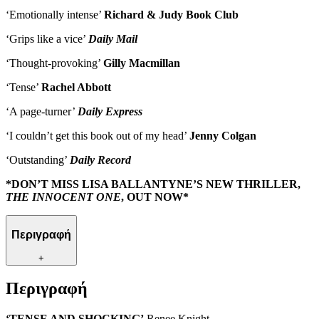
‘Emotionally intense’
Richard & Judy Book Club
‘Grips like a vice’
Daily Mail
‘Thought-provoking’
Gilly Macmillan
‘Tense’
Rachel Abbott
‘A page-turner’
Daily Express
‘I couldn’t get this book out of my head’
Jenny Colgan
‘Outstanding’
Daily Record
*DON’T MISS LISA BALLANTYNE’S NEW THRILLER,
THE INNOCENT ONE
, OUT NOW*
Περιγραφή
+
Περιγραφή
‘TENSE AND SHOCKING’
Renee Knight