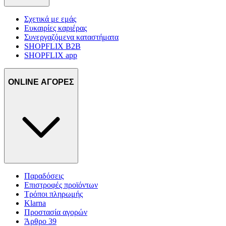
Σχετικά με εμάς
Ευκαιρίες καριέρας
Συνεργαζόμενα καταστήματα
SHOPFLIX B2B
SHOPFLIX app
ONLINE ΑΓΟΡΕΣ
Παραδόσεις
Επιστροφές προϊόντων
Τρόποι πληρωμής
Klarna
Προστασία αγορών
Άρθρο 39