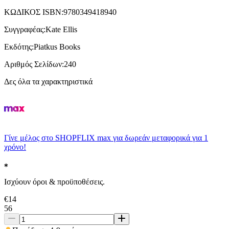
ΚΩΔΙΚΟΣ ISBN
:
9780349418940
Συγγραφέας
:
Kate Ellis
Εκδότης
:
Piatkus Books
Αριθμός Σελίδων
:
240
Δες όλα τα χαρακτηριστικά
Γίνε μέλος στο SHOPFLIX max για δωρεάν μεταφορικά για 1
χρόνο!
Ισχύουν όροι & προϋποθέσεις.
€
14
56