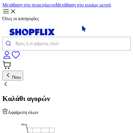
Μετάβαση στο περιεχόμενο
Μετάβαση στο κυρίως μενού
Όλες οι κατηγορίες
Πίσω
Καλάθι αγορών
Αφαίρεση όλων