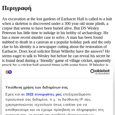
Περιγραφή
An excavation at the lost gardens of Earlsacre Hall is called to a halt
when a skeleton is discovered under a 300 year old stone plinth, a
corpse that seems to have been buried alive. But DS Wesley
Peterson has little time to indulge in his hobby of archaeology. He
has a more recent murder case to solve. A man has been found
stabbed to death in a caravan at a popular holiday park and the only
clue to his identity is a newspaper cutting about the restoration of
Earlsacre. Does local solicitor Brian Willerby have the answer? He
seems eager to talk to Wesley but before he can reveal his secret he
is found dead during a ‘friendly’ game of village cricket, apparently
struck by a cricket ball several times with some force. If Wesley is
looking for a demon bowler this appears to let out most of the
village side. But what is it about Earlsacre Hall that leads people to
murder?
Υπεύθυνη χρήση των δεδομένων σας
Χαρακτηριστικά
Εμείς και
οι 1022 συνεργάτες μας
επεξεργαζόμαστε
προσωπικά σας δεδομένα, π.χ. τη διεύθυνση IP σας,
Συγγραφέας
:
χρησιμοποιώντας τεχνολογία όπως cookies για να
Kate Ellis
αποθηκεύουμε και να έχουμε πρόσβαση σε πληροφορίες στη
συσκευή σας, με σκοπό την προβολή εξατομικευμένων