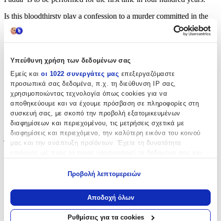
Is this bloodthirsty play a confession to a murder committed in the
reign of Queen Elizabeth 1? Or does it tell another story, one that
might cast light on recent mysteries?
Χαρακτηριστικά
Υπεύθυνη χρήση των δεδομένων σας
Εμείς και
οι 1022 συνεργάτες μας
επεξεργαζόμαστε
Συγγραφέας
:
προσωπικά σας δεδομένα, π.χ. τη διεύθυνση IP σας,
Kate Ellis
χρησιμοποιώντας τεχνολογία όπως cookies για να
αποθηκεύουμε και να έχουμε πρόσβαση σε πληροφορίες στη
Εκδότης
:
συσκευή σας, με σκοπό την προβολή εξατομικευμένων
διαφημίσεων και περιεχομένου, τις μετρήσεις σχετικά με
Piatkus Books
διαφημίσεις και περιεχόμενο, την καλύτερη εικόνα του κοινού
Έτος Έκδοσης
:
μας και την ανάπτυξη προϊόντων. Έχετε τη δυνατότητα
επιλογής ως προς το ποιος χρησιμοποιεί τα δεδομένα σας και
2017
για ποιους σκοπούς.
Προβολή λεπτομερειών
Αριθμός Σελίδων
:
Εάν μας επιτρέπετε, θα θέλαμε επίσης:
304
Να συλλέξουμε πληροφορίες σχετικά με τη γεωγραφική
Αποδοχή όλων
σας τοποθεσία, οι οποίες μπορεί να είναι ακριβείς σε
Διαστάσεις
:
απόσταση μερικών μέτρων
Ρυθμίσεις για τα cookies