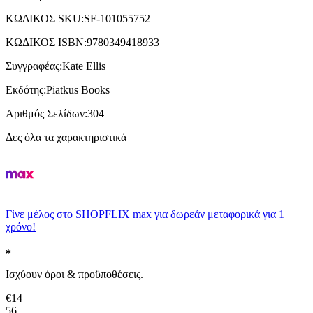
ΚΩΔΙΚΟΣ SKU
:
SF-101055752
ΚΩΔΙΚΟΣ ISBN
:
9780349418933
Συγγραφέας
:
Kate Ellis
Εκδότης
:
Piatkus Books
Αριθμός Σελίδων
:
304
Δες όλα τα χαρακτηριστικά
Γίνε μέλος στο SHOPFLIX max για δωρεάν μεταφορικά για 1
χρόνο!
Ισχύουν όροι & προϋποθέσεις.
€
14
56