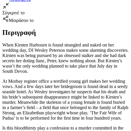
Σύγκρινέ το
Μοιράσου το
Περιγραφή
When Kirsten Harbourn is found strangled and naked on her
wedding day, DI Wesley Peterson makes some alarming discoveries.
Kirsten was being pursued by an obsessed stalker and she had dark
secrets her doting fianc, Peter, knew nothing about. But Kirsten’s
wasn’t the only wedding planned to take place that July day in
South Devon.
At Morbay register office a terrified young girl makes her wedding
vows. And a few days later her bridegroom is found dead in a seedy
seaside hotel. As Wesley investigates he suspects that his death and
his bride’s subsequent disappearance might be linked to Kirsten’s
murder. Meanwhile the skeleton of a young female is found buried
in a farmer’s field – a field that once belonged to the family of Ralph
Strong, an Elizabethan playwright whose play, ‘The Fair Wife of
Padua’ is to be performed for the first time in four hundred years.
Is this bloodthirsty play a confession to a murder committed in the