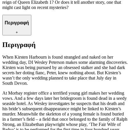
reign of Queen Elizabeth 1? Or does it tell another story, one that
might cast light on recent mysteries?
Περιγραφή
+
Περιγραφή
When Kirsten Harbourn is found strangled and naked on her
wedding day, DI Wesley Peterson makes some alarming discoveries.
Kirsten was being pursued by an obsessed stalker and she had dark
secrets her doting fianc, Peter, knew nothing about. But Kirsten’s
wasn’t the only wedding planned to take place that July day in
South Devon.
At Morbay register office a terrified young girl makes her wedding
vows. And a few days later her bridegroom is found dead in a seedy
seaside hotel. As Wesley investigates he suspects that his death and
his bride’s subsequent disappearance might be linked to Kirsten’s
murder. Meanwhile the skeleton of a young female is found buried
in a farmer’s field – a field that once belonged to the family of Ralph
Strong, an Elizabethan playwright whose play, ‘The Fair Wife of
Padua’ is to be performed for the first time in four hundred years.