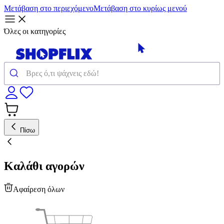
Μετάβαση στο περιεχόμενο
Μετάβαση στο κυρίως μενού
Όλες οι κατηγορίες
Πίσω
Καλάθι αγορών
Αφαίρεση όλων