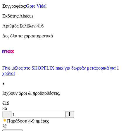
Συγγραφέας
:
Gore Vidal
Εκδότης
:
Abacus
Αριθμός Σελίδων
:
416
Δες όλα τα χαρακτηριστικά
Γίνε μέλος στο SHOPFLIX max για δωρεάν μεταφορικά για 1
χρόνο!
Ισχύουν όροι & προϋποθέσεις.
€
19
86
Παράδοση 4-9 ημέρες