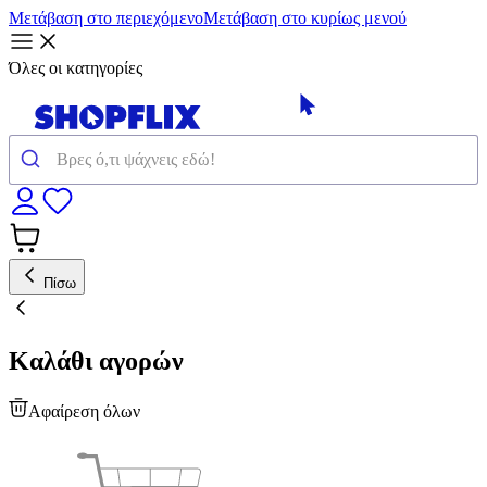
Μετάβαση στο περιεχόμενο
Μετάβαση στο κυρίως μενού
Όλες οι κατηγορίες
Πίσω
Καλάθι αγορών
Αφαίρεση όλων