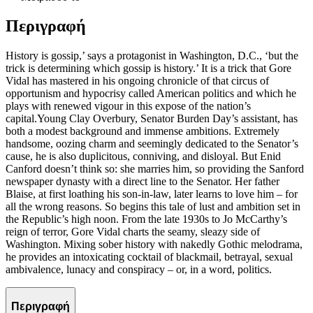
Περιγραφή
History is gossip,’ says a protagonist in Washington, D.C., ‘but the
trick is determining which gossip is history.’ It is a trick that Gore
Vidal has mastered in his ongoing chronicle of that circus of
opportunism and hypocrisy called American politics and which he
plays with renewed vigour in this expose of the nation’s
capital.Young Clay Overbury, Senator Burden Day’s assistant, has
both a modest background and immense ambitions. Extremely
handsome, oozing charm and seemingly dedicated to the Senator’s
cause, he is also duplicitous, conniving, and disloyal. But Enid
Canford doesn’t think so: she marries him, so providing the Sanford
newspaper dynasty with a direct line to the Senator. Her father
Blaise, at first loathing his son-in-law, later learns to love him – for
all the wrong reasons. So begins this tale of lust and ambition set in
the Republic’s high noon. From the late 1930s to Jo McCarthy’s
reign of terror, Gore Vidal charts the seamy, sleazy side of
Washington. Mixing sober history with nakedly Gothic melodrama,
he provides an intoxicating cocktail of blackmail, betrayal, sexual
ambivalence, lunacy and conspiracy – or, in a word, politics.
Περιγραφή