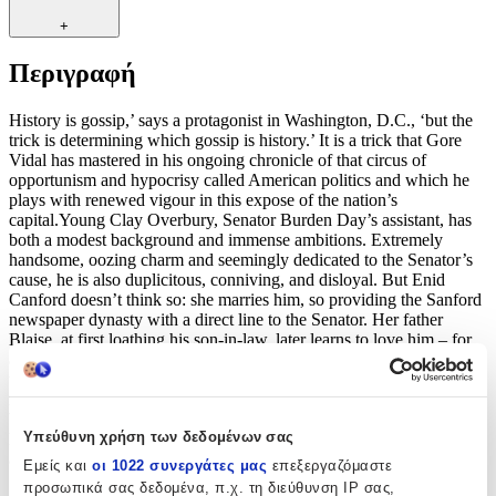
+
Περιγραφή
History is gossip,’ says a protagonist in Washington, D.C., ‘but the
trick is determining which gossip is history.’ It is a trick that Gore
Vidal has mastered in his ongoing chronicle of that circus of
opportunism and hypocrisy called American politics and which he
plays with renewed vigour in this expose of the nation’s
capital.Young Clay Overbury, Senator Burden Day’s assistant, has
both a modest background and immense ambitions. Extremely
handsome, oozing charm and seemingly dedicated to the Senator’s
cause, he is also duplicitous, conniving, and disloyal. But Enid
Canford doesn’t think so: she marries him, so providing the Sanford
newspaper dynasty with a direct line to the Senator. Her father
Blaise, at first loathing his son-in-law, later learns to love him – for
all the wrong reasons. So begins this tale of lust and ambition set in
the Republic’s high noon. From the late 1930s to Jo McCarthy’s
reign of terror, Gore Vidal charts the seamy, sleazy side of
Washington. Mixing sober history with nakedly Gothic melodrama,
Υπεύθυνη χρήση των δεδομένων σας
he provides an intoxicating cocktail of blackmail, betrayal, sexual
ambivalence, lunacy and conspiracy – or, in a word, politics.
Εμείς και
οι 1022 συνεργάτες μας
επεξεργαζόμαστε
προσωπικά σας δεδομένα, π.χ. τη διεύθυνση IP σας,