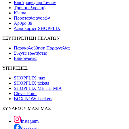
Επιστροφές προϊόντων
Τρόποι πληρωμής
Klarna
Προστασία αγορών
Άρθρο 39
Δωροκάρτες SHOPFLIX
ΕΞΥΠΗΡΕΤΗΣΗ ΠΕΛΑΤΩΝ
Παρακολούθηση Παραγγελίας
Συχνές ερωτήσεις
Επικοινωνία
ΥΠΗΡΕΣΙΕΣ
SHOPFLIX max
SHOPFLIX tickets
SHOPFLIX ΜΕ ΤΗ ΜΙΑ
Clever Point
BOX NOW Lockers
ΣΥΝΔΕΣΟΥ ΜΑΖΙ ΜΑΣ
Instagram