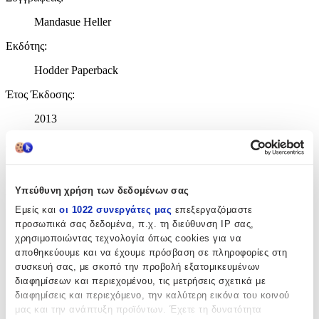
Mandasue Heller
Εκδότης
:
Hodder Paperback
Έτος Έκδοσης
:
2013
Αριθμός Σελίδων
:
384
Διαστάσεις
:
Υπεύθυνη χρήση των δεδομένων σας
Εμείς και
οι 1022 συνεργάτες μας
επεξεργαζόμαστε
2.5x12.9x19.7
προσωπικά σας δεδομένα, π.χ. τη διεύθυνση IP σας,
χρησιμοποιώντας τεχνολογία όπως cookies για να
cm
Χαρτί Εξωφύλλου
:
αποθηκεύουμε και να έχουμε πρόσβαση σε πληροφορίες στη
συσκευή σας, με σκοπό την προβολή εξατομικευμένων
Paperback / softback
διαφημίσεων και περιεχομένου, τις μετρήσεις σχετικά με
διαφημίσεις και περιεχόμενο, την καλύτερη εικόνα του κοινού
Γλώσσα
:
μας και την ανάπτυξη προϊόντων. Έχετε τη δυνατότητα