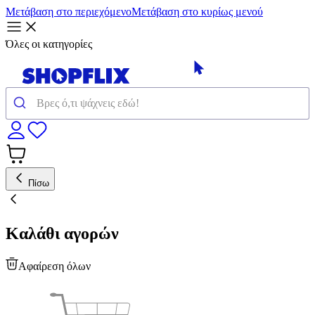
Μετάβαση στο περιεχόμενο
Μετάβαση στο κυρίως μενού
Όλες οι κατηγορίες
Πίσω
Καλάθι αγορών
Αφαίρεση όλων