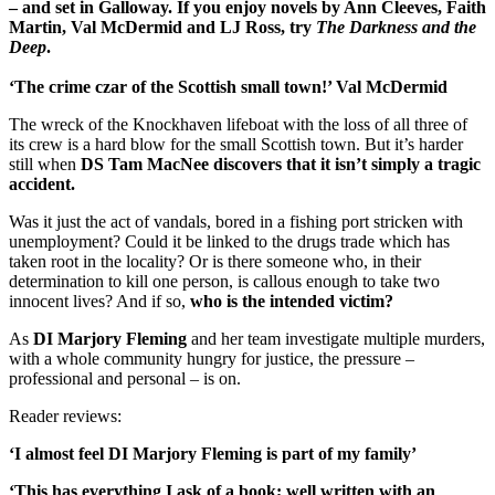
– and set in Galloway. If you enjoy novels by Ann Cleeves, Faith
Martin, Val McDermid and LJ Ross, try
The Darkness and the
Deep
.
‘The crime czar of the Scottish small town!’ Val McDermid
The wreck of the Knockhaven lifeboat with the loss of all three of
its crew is a hard blow for the small Scottish town. But it’s harder
still when
DS Tam MacNee discovers that it isn’t simply a tragic
accident.
Was it just the act of vandals, bored in a fishing port stricken with
unemployment? Could it be linked to the drugs trade which has
taken root in the locality? Or is there someone who, in their
determination to kill one person, is callous enough to take two
innocent lives? And if so,
who is the intended victim?
As
DI Marjory Fleming
and her team investigate multiple murders,
with a whole community hungry for justice, the pressure –
professional and personal – is on.
Reader reviews:
‘I almost feel DI Marjory Fleming is part of my family’
‘This has everything I ask of a book; well written with an