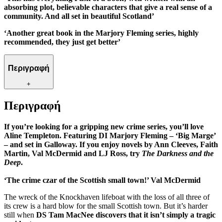
absorbing plot, believable characters that give a real sense of a
community. And all set in beautiful Scotland’
‘Another great book in the Marjory Fleming series, highly
recommended, they just get better’
Περιγραφή
+
Περιγραφή
If you’re looking for a gripping new crime series, you’ll love
Aline Templeton. Featuring DI Marjory Fleming – ‘Big Marge’
– and set in Galloway. If you enjoy novels by Ann Cleeves, Faith
Martin, Val McDermid and LJ Ross, try
The Darkness and the
Deep
.
‘The crime czar of the Scottish small town!’ Val McDermid
The wreck of the Knockhaven lifeboat with the loss of all three of
its crew is a hard blow for the small Scottish town. But it’s harder
still when
DS Tam MacNee discovers that it isn’t simply a tragic