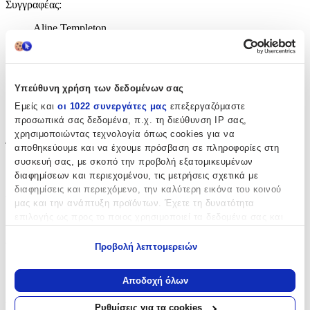
Συγγραφέας
:
Aline Templeton
Εκδότης
:
Hodder Paperback
Υπεύθυνη χρήση των δεδομένων σας
Ημερομηνία Έκδοσης
:
Εμείς και
οι 1022 συνεργάτες μας
επεξεργαζόμαστε
προσωπικά σας δεδομένα, π.χ. τη διεύθυνση IP σας,
20/09/2018
χρησιμοποιώντας τεχνολογία όπως cookies για να
Έτος Έκδοσης
:
αποθηκεύουμε και να έχουμε πρόσβαση σε πληροφορίες στη
συσκευή σας, με σκοπό την προβολή εξατομικευμένων
2018
διαφημίσεων και περιεχομένου, τις μετρήσεις σχετικά με
διαφημίσεις και περιεχόμενο, την καλύτερη εικόνα του κοινού
Αριθμός Σελίδων
:
μας και την ανάπτυξη προϊόντων. Έχετε τη δυνατότητα
400
επιλογής ως προς το ποιος χρησιμοποιεί τα δεδομένα σας και
για ποιους σκοπούς.
Διαστάσεις
:
Προβολή λεπτομερειών
Εάν μας επιτρέπετε, θα θέλαμε επίσης:
2.6x11.7x17.7
Να συλλέξουμε πληροφορίες σχετικά με τη γεωγραφική
Αποδοχή όλων
cm
σας τοποθεσία, οι οποίες μπορεί να είναι ακριβείς σε
Χαρτί Εξωφύλλου
:
απόσταση μερικών μέτρων
Ρυθμίσεις για τα cookies