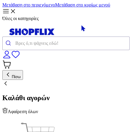
Μετάβαση στο περιεχόμενο
Μετάβαση στο κυρίως μενού
Όλες οι κατηγορίες
Πίσω
Καλάθι αγορών
Αφαίρεση όλων