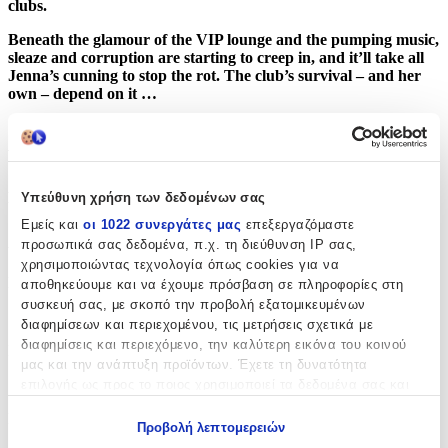
clubs.
Beneath the glamour of the VIP lounge and the pumping music,
sleaze and corruption are starting to creep in, and it’ll take all
Jenna’s cunning to stop the rot. The club’s survival – and her
own – depend on it …
‘A cracking read that will chill you to the bone’
Sun
on
Two-
Faced
‘Mandasue has played a real blinder with this fantastic novel’
Martina Cole on
Forget-Me-Not
Υπεύθυνη χρήση των δεδομένων σας
Εμείς και
οι 1022 συνεργάτες μας
επεξεργαζόμαστε
Χαρακτηριστικά
προσωπικά σας δεδομένα, π.χ. τη διεύθυνση IP σας,
χρησιμοποιώντας τεχνολογία όπως cookies για να
Συγγραφέας
:
αποθηκεύουμε και να έχουμε πρόσβαση σε πληροφορίες στη
συσκευή σας, με σκοπό την προβολή εξατομικευμένων
Mandasue Heller
διαφημίσεων και περιεχομένου, τις μετρήσεις σχετικά με
διαφημίσεις και περιεχόμενο, την καλύτερη εικόνα του κοινού
Εκδότης
:
μας και την ανάπτυξη προϊόντων. Έχετε τη δυνατότητα
Hodder Paperback
επιλογής ως προς το ποιος χρησιμοποιεί τα δεδομένα σας και
για ποιους σκοπούς.
Ημερομηνία Έκδοσης
:
Προβολή λεπτομερειών
Εάν μας επιτρέπετε, θα θέλαμε επίσης: