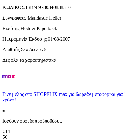
ΚΩΔΙΚΟΣ ISBN
:
9780340838310
Συγγραφέας
:
Mandasue Heller
Εκδότης
:
Hodder Paperback
Ημερομηνία Έκδοσης
:
01/08/2007
Αριθμός Σελίδων
:
576
Δες όλα τα χαρακτηριστικά
Γίνε μέλος στο SHOPFLIX max για δωρεάν μεταφορικά για 1
χρόνο!
Ισχύουν όροι & προϋποθέσεις.
€
14
56