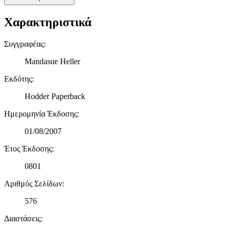
πληροφορίες σχετικά με την από μέρους σας χρήση της
τοποθεσίας μας στους συνεργάτες μέσων κοινωνικής
Χαρακτηριστικά
δικτύωσης, διαφημίσεων και ανάλυσης.
Συγγραφέας
:
Mandasue Heller
Εκδότης
:
Hodder Paperback
Ημερομηνία Έκδοσης
:
01/08/2007
Έτος Έκδοσης
:
0801
Αριθμός Σελίδων
:
576
Διαστάσεις
: