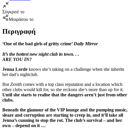
Σύγκρινέ το
Μοιράσου το
Περιγραφή
‘One of the bad girls of gritty crime’
Daily Mirror
It’s the hottest new night club in town. . .
ARE YOU IN?
Jenna Lorde
knows she’s taking on a challenge when she inherits
her dad’s nightclub.
But
Zenith
comes with a top class reputation and a location which
other clubs would kill for, so she reckons she’s more than up for it.
Until she starts to realise that the dangers aren’t just from other
clubs.
Beneath the glamour of the VIP lounge and the pumping music,
sleaze and corruption are starting to creep in, and it’ll take all
Jenna’s cunning to stop the rot. The club’s survival – and her
own – depend on it …