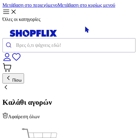
Μετάβαση στο περιεχόμενο
Μετάβαση στο κυρίως μενού
Όλες οι κατηγορίες
Πίσω
Καλάθι αγορών
Αφαίρεση όλων