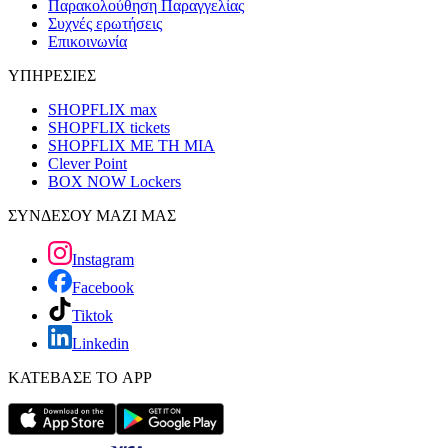
Παρακολούθηση Παραγγελίας
Συχνές ερωτήσεις
Επικοινωνία
ΥΠΗΡΕΣΙΕΣ
SHOPFLIX max
SHOPFLIX tickets
SHOPFLIX ΜΕ ΤΗ ΜΙΑ
Clever Point
BOX NOW Lockers
ΣΥΝΔΕΣΟΥ ΜΑΖΙ ΜΑΣ
Instagram
Facebook
Tiktok
Linkedin
ΚΑΤΕΒΑΣΕ ΤΟ APP