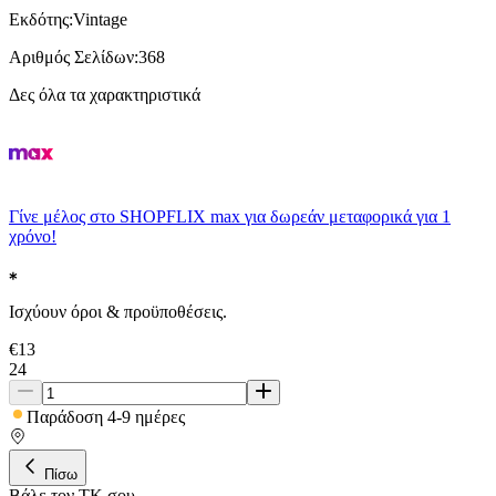
Εκδότης
:
Vintage
Αριθμός Σελίδων
:
368
Δες όλα τα χαρακτηριστικά
Γίνε μέλος στο SHOPFLIX max για δωρεάν μεταφορικά για 1
χρόνο!
Ισχύουν όροι & προϋποθέσεις.
€
13
24
Παράδοση 4-9 ημέρες
Πίσω
Βάλε τον ΤΚ σου