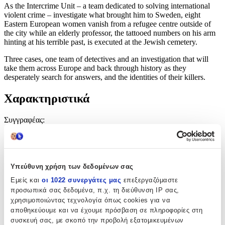
As the Intercrime Unit – a team dedicated to solving international
violent crime – investigate what brought him to Sweden, eight
Eastern European women vanish from a refugee centre outside of
the city while an elderly professor, the tattooed numbers on his arm
hinting at his terrible past, is executed at the Jewish cemetery.
Three cases, one team of detectives and an investigation that will
take them across Europe and back through history as they
desperately search for answers, and the identities of their killers.
Χαρακτηριστικά
Συγγραφέας
:
Arne Dahl
Εκδότης
:
Υπεύθυνη χρήση των δεδομένων σας
Vintage
Εμείς και
οι 1022 συνεργάτες μας
επεξεργαζόμαστε
Αριθμός Σελίδων
:
προσωπικά σας δεδομένα, π.χ. τη διεύθυνση IP σας,
χρησιμοποιώντας τεχνολογία όπως cookies για να
368
αποθηκεύουμε και να έχουμε πρόσβαση σε πληροφορίες στη
συσκευή σας, με σκοπό την προβολή εξατομικευμένων
Διαστάσεις
: