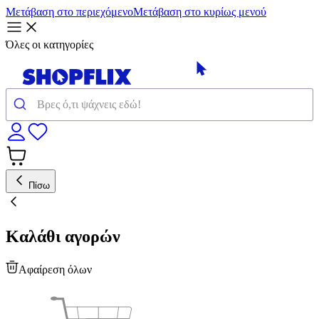
Μετάβαση στο περιεχόμενο
Μετάβαση στο κυρίως μενού
Όλες οι κατηγορίες
Πίσω
Καλάθι αγορών
Αφαίρεση όλων