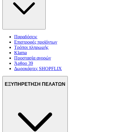
Παραδόσεις
Επιστροφές προϊόντων
Τρόποι πληρωμής
Klarna
Προστασία αγορών
Άρθρο 39
Δωροκάρτες SHOPFLIX
ΕΞΥΠΗΡΕΤΗΣΗ ΠΕΛΑΤΩΝ