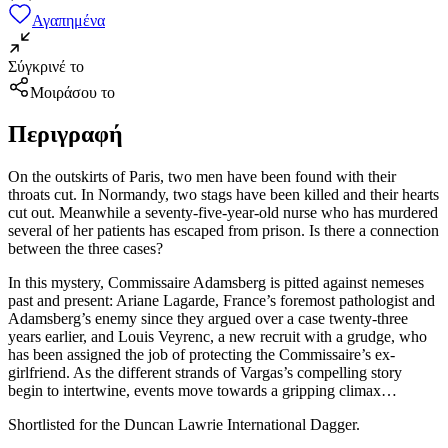
Αγαπημένα
Σύγκρινέ το
Μοιράσου το
Περιγραφή
On the outskirts of Paris, two men have been found with their
throats cut. In Normandy, two stags have been killed and their hearts
cut out. Meanwhile a seventy-five-year-old nurse who has murdered
several of her patients has escaped from prison. Is there a connection
between the three cases?
In this mystery, Commissaire Adamsberg is pitted against nemeses
past and present: Ariane Lagarde, France’s foremost pathologist and
Adamsberg’s enemy since they argued over a case twenty-three
years earlier, and Louis Veyrenc, a new recruit with a grudge, who
has been assigned the job of protecting the Commissaire’s ex-
girlfriend. As the different strands of Vargas’s compelling story
begin to intertwine, events move towards a gripping climax…
Shortlisted for the Duncan Lawrie International Dagger.