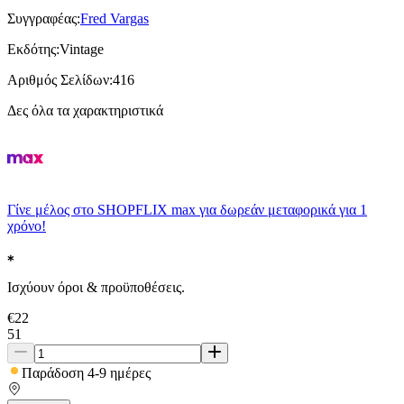
Συγγραφέας
:
Fred Vargas
Εκδότης
:
Vintage
Αριθμός Σελίδων
:
416
Δες όλα τα χαρακτηριστικά
Γίνε μέλος στο SHOPFLIX max για δωρεάν μεταφορικά για 1
χρόνο!
Ισχύουν όροι & προϋποθέσεις.
€
22
51
Παράδοση 4-9 ημέρες