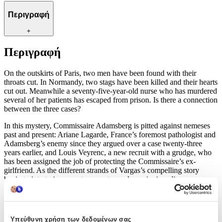
Περιγραφή
+
Περιγραφή
On the outskirts of Paris, two men have been found with their
throats cut. In Normandy, two stags have been killed and their hearts
cut out. Meanwhile a seventy-five-year-old nurse who has murdered
several of her patients has escaped from prison. Is there a connection
between the three cases?
In this mystery, Commissaire Adamsberg is pitted against nemeses
past and present: Ariane Lagarde, France’s foremost pathologist and
Adamsberg’s enemy since they argued over a case twenty-three
years earlier, and Louis Veyrenc, a new recruit with a grudge, who
has been assigned the job of protecting the Commissaire’s ex-
girlfriend. As the different strands of Vargas’s compelling story
begin to intertwine, events move towards a gripping climax…
Shortlisted for the Duncan Lawrie International Dagger.
Χαρακτηριστικά
Υπεύθυνη χρήση των δεδομένων σας