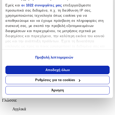
Εμείς και
οι 1022 συνεργάτες μας
επεξεργαζόμαστε
Συγγραφέας
:
προσωπικά σας δεδομένα, π.χ. τη διεύθυνση IP σας,
χρησιμοποιώντας τεχνολογία όπως cookies για να
Fred Vargas
αποθηκεύουμε και να έχουμε πρόσβαση σε πληροφορίες στη
Εκδότης
:
συσκευή σας, με σκοπό την προβολή εξατομικευμένων
διαφημίσεων και περιεχομένου, τις μετρήσεις σχετικά με
Vintage
διαφημίσεις και περιεχόμενο, την καλύτερη εικόνα του κοινού
μας και την ανάπτυξη προϊόντων. Έχετε τη δυνατότητα
Αριθμός Σελίδων
:
επιλογής ως προς το ποιος χρησιμοποιεί τα δεδομένα σας και
για ποιους σκοπούς.
416
Προβολή λεπτομερειών
Διαστάσεις
:
Εάν μας επιτρέπετε, θα θέλαμε επίσης:
Να συλλέξουμε πληροφορίες σχετικά με τη γεωγραφική
2.5x12.9x19.8
Αποδοχή όλων
σας τοποθεσία, οι οποίες μπορεί να είναι ακριβείς σε
cm
απόσταση μερικών μέτρων
Ρυθμίσεις για τα cookies
Χαρτί Εξωφύλλου
:
Να αναγνωρίσουμε τη συσκευή σας σαρώνοντας ενεργά
για συγκεκριμένα χαρακτηριστικά (δακτυλικό αποτύπωμα)
Άρνηση
Paperback / softback
Μάθετε περισσότερα σχετικά με τον τρόπο επεξεργασίας των
προσωπικών σας δεδομένων και καθορίστε τις προτιμήσεις σας
Γλώσσα
:
στην
ενότητα “Λεπτομέρειες”
. Μπορείτε να αλλάξετε ή να
Αγγλικά
ανακαλέσετε τη συγκατάθεσή σας ανά πάσα στιγμή από τη
Δήλωση Cookies.