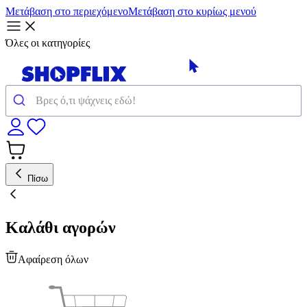
Μετάβαση στο περιεχόμενο
Μετάβαση στο κυρίως μενού
Όλες οι κατηγορίες
Πίσω
Καλάθι αγορών
Αφαίρεση όλων