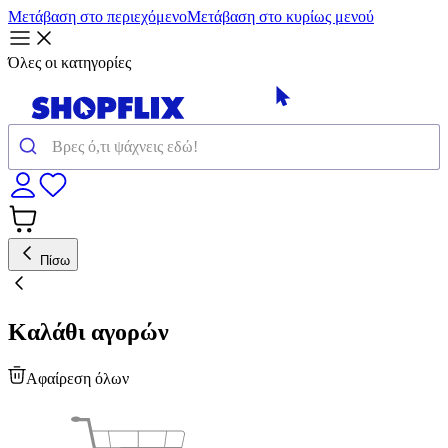
Μετάβαση στο περιεχόμενο
Μετάβαση στο κυρίως μενού
Όλες οι κατηγορίες
Πίσω
Καλάθι αγορών
Αφαίρεση όλων