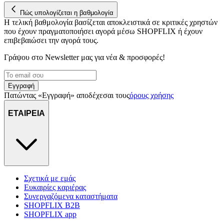
στη συσκευή σας, με σκοπό την προβολή εξατομικευμένων
διαφημίσεων και περιεχομένου, τις μετρήσεις σχετικά με
Πώς υπολογίζεται η βαθμολογία
διαφημίσεις και περιεχόμενο, την καλύτερη εικόνα του κοινού
Η τελική βαθμολογία βασίζεται αποκλειστικά σε κριτικές χρηστών
που έχουν πραγματοποιήσει αγορά μέσω SHOPFLIX ή έχουν
μας και την ανάπτυξη προϊόντων. Επίσης, κοινοποιούμε
επιβεβαιώσει την αγορά τους.
πληροφορίες σχετικά με την από μέρους σας χρήση της
τοποθεσίας μας στους συνεργάτες μέσων κοινωνικής
Γράψου στο Νewsletter μας για νέα & προσφορές!
δικτύωσης, διαφημίσεων και ανάλυσης.
Εγγραφή
Πατώντας «Εγγραφή» αποδέχεσαι τους
όρους χρήσης
ΕΤΑΙΡΕΙΑ
Σχετικά με εμάς
Ευκαιρίες καριέρας
Συνεργαζόμενα καταστήματα
SHOPFLIX B2B
SHOPFLIX app