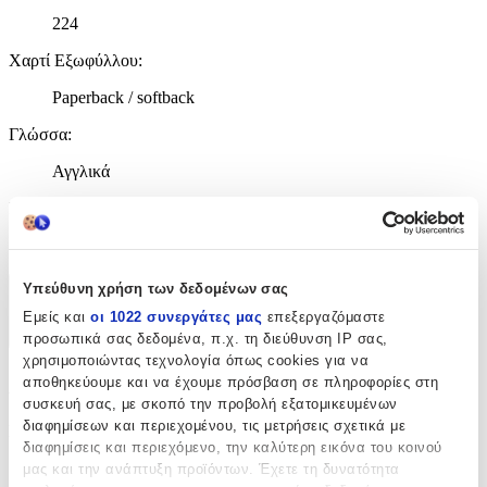
224
Χαρτί Εξωφύλλου
:
Paperback / softback
Γλώσσα
:
Αγγλικά
ISBN
:
9781785859168
Υπεύθυνη χρήση των δεδομένων σας
Χαρακτηριστικά
Εμείς και
οι 1022 συνεργάτες μας
επεξεργαζόμαστε
+
προσωπικά σας δεδομένα, π.χ. τη διεύθυνση IP σας,
χρησιμοποιώντας τεχνολογία όπως cookies για να
Χαρακτηριστικά
αποθηκεύουμε και να έχουμε πρόσβαση σε πληροφορίες στη
συσκευή σας, με σκοπό την προβολή εξατομικευμένων
διαφημίσεων και περιεχομένου, τις μετρήσεις σχετικά με
Συγγραφέας
:
διαφημίσεις και περιεχόμενο, την καλύτερη εικόνα του κοινού
Jay
μας και την ανάπτυξη προϊόντων. Έχετε τη δυνατότητα