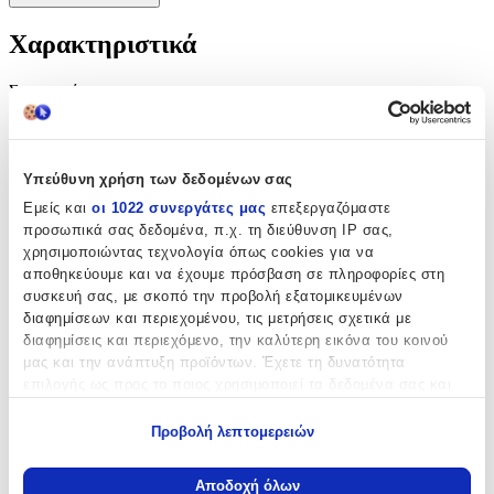
Χαρακτηριστικά
Συγγραφέας
:
Caro Ramsay
Εκδότης
:
Υπεύθυνη χρήση των δεδομένων σας
Black Thorn
Εμείς και
οι 1022 συνεργάτες μας
επεξεργαζόμαστε
προσωπικά σας δεδομένα, π.χ. τη διεύθυνση IP σας,
Αριθμός Σελίδων
:
χρησιμοποιώντας τεχνολογία όπως cookies για να
αποθηκεύουμε και να έχουμε πρόσβαση σε πληροφορίες στη
496
συσκευή σας, με σκοπό την προβολή εξατομικευμένων
Διαστάσεις
:
διαφημίσεων και περιεχομένου, τις μετρήσεις σχετικά με
διαφημίσεις και περιεχόμενο, την καλύτερη εικόνα του κοινού
12.9x19.8
μας και την ανάπτυξη προϊόντων. Έχετε τη δυνατότητα
επιλογής ως προς το ποιος χρησιμοποιεί τα δεδομένα σας και
cm
για ποιους σκοπούς.
Χαρτί Εξωφύλλου
:
Προβολή λεπτομερειών
Paperback / softback
Εάν μας επιτρέπετε, θα θέλαμε επίσης:
Να συλλέξουμε πληροφορίες σχετικά με τη γεωγραφική
Γλώσσα
:
Αποδοχή όλων