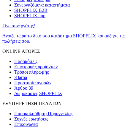
Συνεργαζόμενα καταστήματα
SHOPFLIX B2B
SHOPFLIX app
Γίνε συνεργάτης!
Άνοιξε τώρα το δικό σου κατάστημα SHOPFLIX και αύξησε τις
πωλήσεις σου.
ONLINE ΑΓΟΡΕΣ
Παραδόσεις
Επιστροφές προϊόντων
Τρόποι πληρωμής
Klarna
Προστασία αγορών
Άρθρο 39
Δωροκάρτες SHOPFLIX
ΕΞΥΠΗΡΕΤΗΣΗ ΠΕΛΑΤΩΝ
Παρακολούθηση Παραγγελίας
Συχνές ερωτήσεις
Επικοινωνία