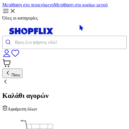
Μετάβαση στο περιεχόμενο
Μετάβαση στο κυρίως μενού
Όλες οι κατηγορίες
Πίσω
Καλάθι αγορών
Αφαίρεση όλων