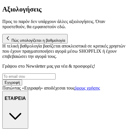
μας επεξεργαζόμαστε προσωπικά σας δεδομένα, π.χ. τη
διεύθυνση IP σας, χρησιμοποιώντας τεχνολογία όπως cookies
Αξιολογήσεις
για να αποθηκεύουμε και να έχουμε πρόσβαση σε πληροφορίες
στη συσκευή σας, με σκοπό την προβολή εξατομικευμένων
Προς το παρόν δεν υπάρχουν άλλες αξιολογήσεις. Όταν
διαφημίσεων και περιεχομένου, τις μετρήσεις σχετικά με
προστεθούν, θα εμφανιστούν εδώ.
διαφημίσεις και περιεχόμενο, την καλύτερη εικόνα του κοινού
μας και την ανάπτυξη προϊόντων. Επίσης, κοινοποιούμε
πληροφορίες σχετικά με την από μέρους σας χρήση της
Πώς υπολογίζεται η βαθμολογία
Η τελική βαθμολογία βασίζεται αποκλειστικά σε κριτικές χρηστών
τοποθεσίας μας στους συνεργάτες μέσων κοινωνικής
που έχουν πραγματοποιήσει αγορά μέσω SHOPFLIX ή έχουν
δικτύωσης, διαφημίσεων και ανάλυσης.
επιβεβαιώσει την αγορά τους.
Γράψου στο Νewsletter μας για νέα & προσφορές!
Εγγραφή
Πατώντας «Εγγραφή» αποδέχεσαι τους
όρους χρήσης
ΕΤΑΙΡΕΙΑ