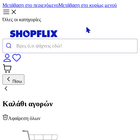
Μετάβαση στο περιεχόμενο
Μετάβαση στο κυρίως μενού
Όλες οι κατηγορίες
Πίσω
Καλάθι αγορών
Αφαίρεση όλων