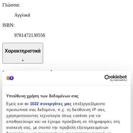
Γλώσσα
:
Αγγλικά
ISBN
:
9781472130556
Χαρακτηριστικά
+
Χαρακτηριστικά
Συγγραφέας
:
C. M. Elliott
Υπεύθυνη χρήση των δεδομένων σας
Εμείς και
οι 1022 συνεργάτες μας
επεξεργαζόμαστε
Εκδότης
:
προσωπικά σας δεδομένα, π.χ. τη διεύθυνση IP σας,
χρησιμοποιώντας τεχνολογία όπως cookies για να
Constable
αποθηκεύουμε και να έχουμε πρόσβαση σε πληροφορίες στη
Ημερομηνία Έκδοσης
:
συσκευή σας, με σκοπό την προβολή εξατομικευμένων