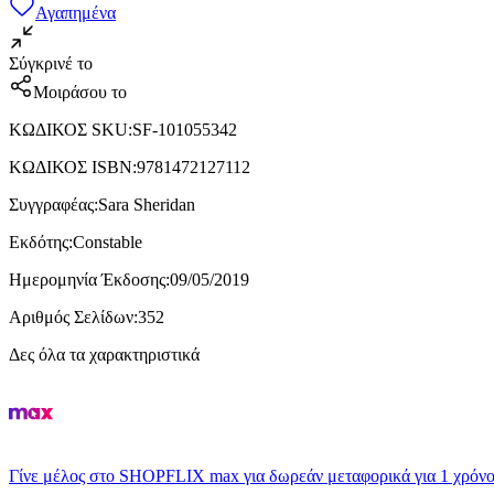
Αγαπημένα
Σύγκρινέ το
Μοιράσου το
ΚΩΔΙΚΟΣ SKU
:
SF-101055342
ΚΩΔΙΚΟΣ ISBN
:
9781472127112
Συγγραφέας
:
Sara Sheridan
Εκδότης
:
Constable
Ημερομηνία Έκδοσης
:
09/05/2019
Αριθμός Σελίδων
:
352
Δες όλα τα χαρακτηριστικά
Γίνε μέλος στο SHOPFLIX max για δωρεάν μεταφορικά για 1 χρόνο