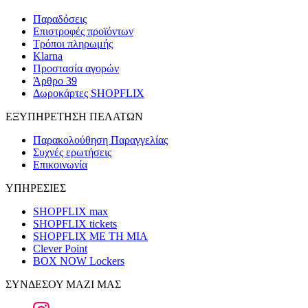
Παραδόσεις
Επιστροφές προϊόντων
Τρόποι πληρωμής
Klarna
Προστασία αγορών
Άρθρο 39
Δωροκάρτες SHOPFLIX
ΕΞΥΠΗΡΕΤΗΣΗ ΠΕΛΑΤΩΝ
Παρακολούθηση Παραγγελίας
Συχνές ερωτήσεις
Επικοινωνία
ΥΠΗΡΕΣΙΕΣ
SHOPFLIX max
SHOPFLIX tickets
SHOPFLIX ΜΕ ΤΗ ΜΙΑ
Clever Point
BOX NOW Lockers
ΣΥΝΔΕΣΟΥ ΜΑΖΙ ΜΑΣ