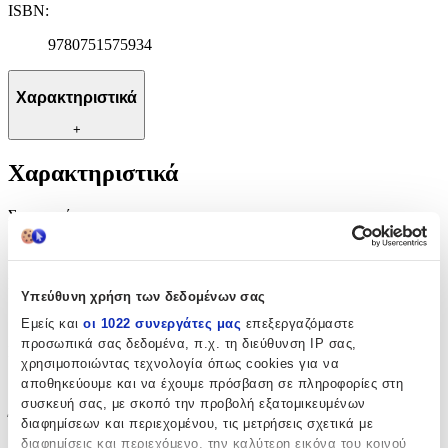
ISBN
:
9780751575934
Χαρακτηριστικά
+
Χαρακτηριστικά
Συγγραφέας
:
T.W. Ellis
Εκδότης
:
Υπεύθυνη χρήση των δεδομένων σας
Sphere
Εμείς και
οι 1022 συνεργάτες μας
επεξεργαζόμαστε
προσωπικά σας δεδομένα, π.χ. τη διεύθυνση IP σας,
Ημερομηνία Έκδοσης
:
χρησιμοποιώντας τεχνολογία όπως cookies για να
αποθηκεύουμε και να έχουμε πρόσβαση σε πληροφορίες στη
09/09/2020
συσκευή σας, με σκοπό την προβολή εξατομικευμένων
Έτος Έκδοσης
:
διαφημίσεων και περιεχομένου, τις μετρήσεις σχετικά με
διαφημίσεις και περιεχόμενο, την καλύτερη εικόνα του κοινού