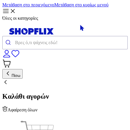
Μετάβαση στο περιεχόμενο
Μετάβαση στο κυρίως μενού
Όλες οι κατηγορίες
Πίσω
Καλάθι αγορών
Αφαίρεση όλων