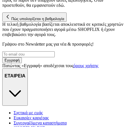
Προς το παρόν δεν υπάρχουν άλλες αξιολογήσεις. Όταν
για να αποθηκεύουμε και να έχουμε πρόσβαση σε πληροφορίες
προστεθούν, θα εμφανιστούν εδώ.
στη συσκευή σας, με σκοπό την προβολή εξατομικευμένων
διαφημίσεων και περιεχομένου, τις μετρήσεις σχετικά με
Πώς υπολογίζεται η βαθμολογία
διαφημίσεις και περιεχόμενο, την καλύτερη εικόνα του κοινού
Η τελική βαθμολογία βασίζεται αποκλειστικά σε κριτικές χρηστών
μας και την ανάπτυξη προϊόντων. Επίσης, κοινοποιούμε
που έχουν πραγματοποιήσει αγορά μέσω SHOPFLIX ή έχουν
πληροφορίες σχετικά με την από μέρους σας χρήση της
επιβεβαιώσει την αγορά τους.
τοποθεσίας μας στους συνεργάτες μέσων κοινωνικής
δικτύωσης, διαφημίσεων και ανάλυσης.
Γράψου στο Νewsletter μας για νέα & προσφορές!
Εγγραφή
Πατώντας «Εγγραφή» αποδέχεσαι τους
όρους χρήσης
ΕΤΑΙΡΕΙΑ
Σχετικά με εμάς
Ευκαιρίες καριέρας
Συνεργαζόμενα καταστήματα