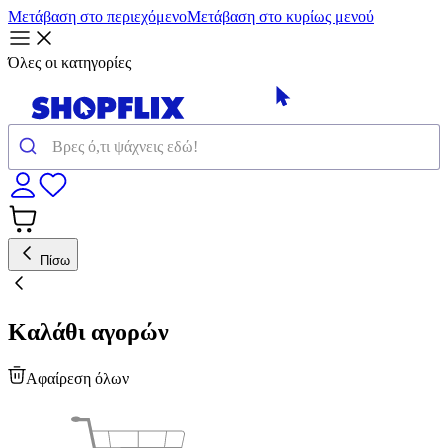
Μετάβαση στο περιεχόμενο
Μετάβαση στο κυρίως μενού
Όλες οι κατηγορίες
Πίσω
Καλάθι αγορών
Αφαίρεση όλων