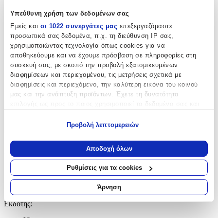
1.6x12.9x19.8
Υπεύθυνη χρήση των δεδομένων σας
Εμείς και
οι 1022 συνεργάτες μας
επεξεργαζόμαστε
cm
προσωπικά σας δεδομένα, π.χ. τη διεύθυνση IP σας,
Γλώσσα
:
χρησιμοποιώντας τεχνολογία όπως cookies για να
Αγγλικά
αποθηκεύουμε και να έχουμε πρόσβαση σε πληροφορίες στη
συσκευή σας, με σκοπό την προβολή εξατομικευμένων
ISBN
:
διαφημίσεων και περιεχομένου, τις μετρήσεις σχετικά με
διαφημίσεις και περιεχόμενο, την καλύτερη εικόνα του κοινού
9780099488972
μας και την ανάπτυξη προϊόντων. Έχετε τη δυνατότητα
επιλογής ως προς το ποιος χρησιμοποιεί τα δεδομένα σας και
Χαρακτηριστικά
για ποιους σκοπούς.
Προβολή λεπτομερειών
+
Εάν μας επιτρέπετε, θα θέλαμε επίσης:
Να συλλέξουμε πληροφορίες σχετικά με τη γεωγραφική
Χαρακτηριστικά
Αποδοχή όλων
σας τοποθεσία, οι οποίες μπορεί να είναι ακριβείς σε
απόσταση μερικών μέτρων
Ρυθμίσεις για τα cookies
Συγγραφέας
:
Να αναγνωρίσουμε τη συσκευή σας σαρώνοντας ενεργά
για συγκεκριμένα χαρακτηριστικά (δακτυλικό αποτύπωμα)
Fred Vargas
Άρνηση
Μάθετε περισσότερα σχετικά με τον τρόπο επεξεργασίας των
Εκδότης
:
προσωπικών σας δεδομένων και καθορίστε τις προτιμήσεις σας
στην
ενότητα “Λεπτομέρειες”
. Μπορείτε να αλλάξετε ή να