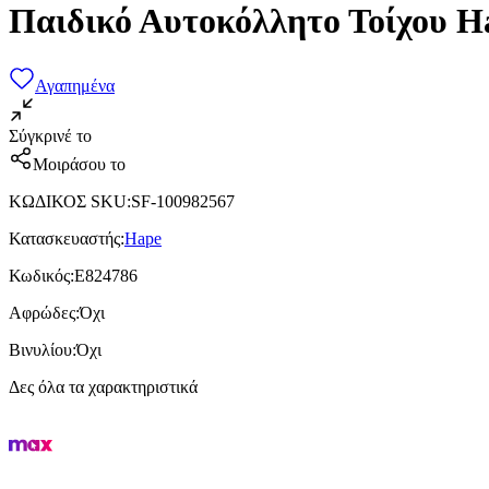
Παιδικό Αυτοκόλλητο Τοίχου H
Αγαπημένα
Σύγκρινέ το
Μοιράσου το
ΚΩΔΙΚΟΣ SKU
:
SF-100982567
Κατασκευαστής
:
Hape
Κωδικός
:
E824786
Αφρώδες
:
Όχι
Βινυλίου
:
Όχι
Δες όλα τα χαρακτηριστικά