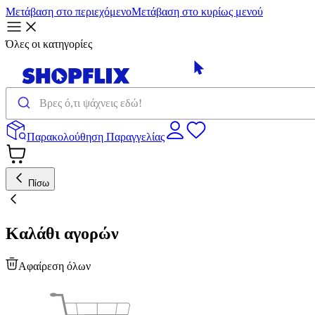
Μετάβαση στο περιεχόμενο
Μετάβαση στο κυρίως μενού
Όλες οι κατηγορίες
Παρακολούθηση Παραγγελίας
Πίσω
Καλάθι αγορών
Αφαίρεση όλων