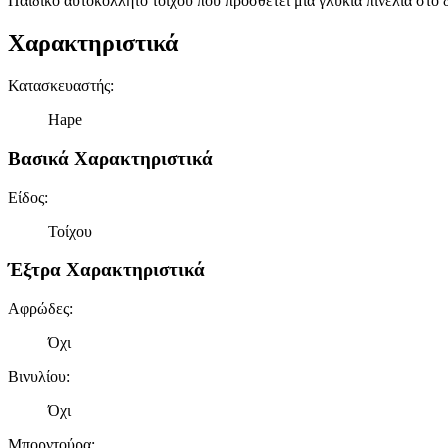
Παιδικό αυτοκόλλητο τοίχου που προσθέτει μια γλυκιά πινελιά στο
Χαρακτηριστικά
Κατασκευαστής
:
Hape
Βασικά Χαρακτηριστικά
Είδος
:
Τοίχου
Έξτρα Χαρακτηριστικά
Αφρώδες
:
Όχι
Βινυλίου
:
Όχι
Μπορντούρα
: