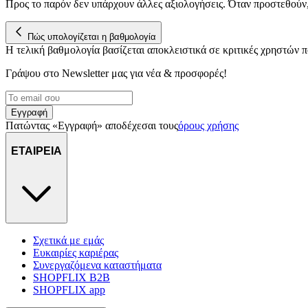
Προς το παρόν δεν υπάρχουν άλλες αξιολογήσεις. Όταν προστεθούν
Πώς υπολογίζεται η βαθμολογία
Η τελική βαθμολογία βασίζεται αποκλειστικά σε κριτικές χρηστών
Γράψου στο Νewsletter μας για νέα & προσφορές!
Εγγραφή
Πατώντας «Εγγραφή» αποδέχεσαι τους
όρους χρήσης
ΕΤΑΙΡΕΙΑ
Σχετικά με εμάς
Ευκαιρίες καριέρας
Συνεργαζόμενα καταστήματα
SHOPFLIX B2B
SHOPFLIX app