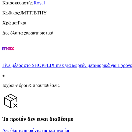
Κατασκευαστής
:
Royal
Κωδικός
:
JMTTJBTHY
Χρώμα
:
Γκρι
Δες όλα τα χαρακτηριστικά
Γίνε μέλος στο SHOPFLIX max για δωρεάν μεταφορικά για 1 χρόνο
Ισχύουν όροι & προϋποθέσεις.
Το προϊόν δεν ειναι διαθέσιμο
Δες όλα τα προϊόντα της κατηγορίας