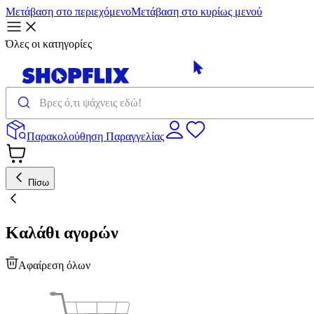
Μετάβαση στο περιεχόμενο
Μετάβαση στο κυρίως μενού
Όλες οι κατηγορίες
Παρακολούθηση Παραγγελίας
Πίσω
Καλάθι αγορών
Αφαίρεση όλων