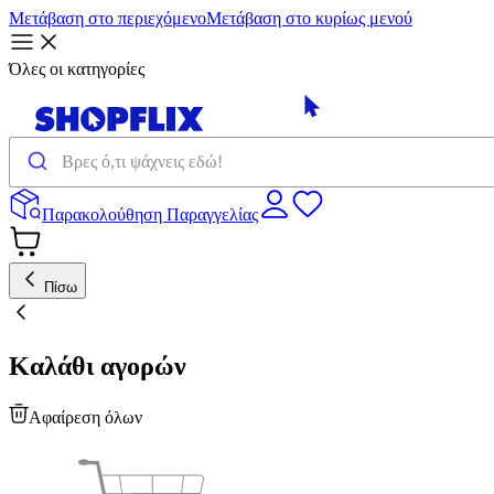
Μετάβαση στο περιεχόμενο
Μετάβαση στο κυρίως μενού
Όλες οι κατηγορίες
Παρακολούθηση Παραγγελίας
Πίσω
Καλάθι αγορών
Αφαίρεση όλων