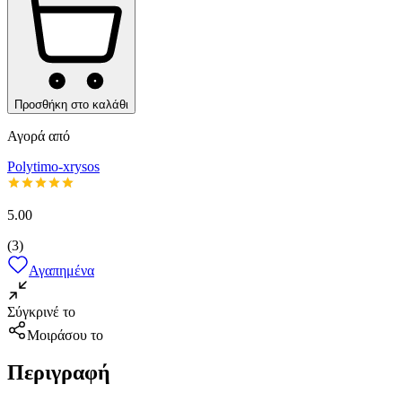
Προσθήκη στο καλάθι
Αγορά από
Polytimo-xrysos
5.00
(
3
)
Αγαπημένα
Σύγκρινέ το
Μοιράσου το
Περιγραφή