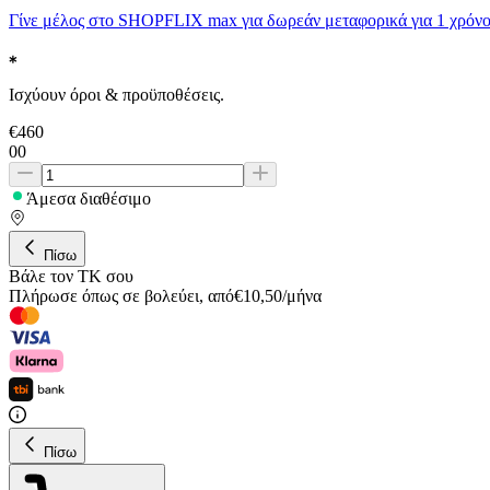
Γίνε μέλος στο SHOPFLIX max για δωρεάν μεταφορικά για 1 χρόνο
Ισχύουν όροι & προϋποθέσεις.
€
460
00
Άμεσα διαθέσιμο
Πίσω
Βάλε τον ΤΚ σου
Πλήρωσε όπως σε βολεύει
,
από
€
10,50
/
μήνα
Πίσω