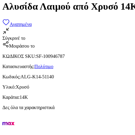
Αλυσίδα Λαιμού από Χρυσό 14
Αγαπημένα
Σύγκρινέ το
Μοιράσου το
ΚΩΔΙΚΟΣ SKU
:
SF-100946787
Κατασκευαστής
:
Πολύτιμο
Κωδικός
:
ALG-K14-51140
Υλικό
:
Χρυσό
Καράτια
:
14Κ
Δες όλα τα χαρακτηριστικά