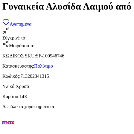
Γυναικεία Αλυσίδα Λαιμού από
Αγαπημένα
Σύγκρινέ το
Μοιράσου το
ΚΩΔΙΚΟΣ SKU
:
SF-100946746
Κατασκευαστής
:
Πολύτιμο
Κωδικός
:
713202341315
Υλικό
:
Χρυσό
Καράτια
:
14Κ
Δες όλα τα χαρακτηριστικά