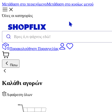
Μετάβαση στο περιεχόμενο
Μετάβαση στο κυρίως μενού
Όλες οι κατηγορίες
Παρακολούθηση Παραγγελίας
Πίσω
Καλάθι αγορών
Αφαίρεση όλων