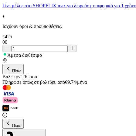
Γίνε μέλος στο SHOPFLIX max για δωρεάν μεταφορικά για 1 χρόνο
Ισχύουν όροι & προϋποθέσεις.
€
425
00
Άμεσα διαθέσιμο
Πίσω
Βάλε τον ΤΚ σου
Πλήρωσε όπως σε βολεύει
,
από
€
9,74
/
μήνα
Πίσω