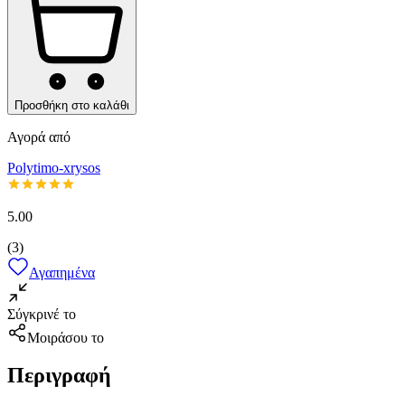
Προσθήκη στο καλάθι
Αγορά από
Polytimo-xrysos
5.00
(
3
)
Αγαπημένα
Σύγκρινέ το
Μοιράσου το
Περιγραφή