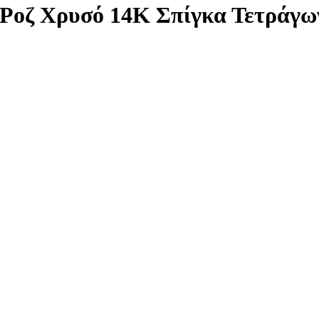
 Ροζ Χρυσό 14Κ Σπίγκα Τετράγ