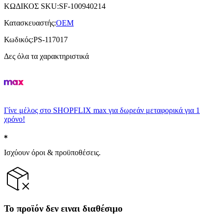
ΚΩΔΙΚΟΣ SKU
:
SF-100940214
Κατασκευαστής
:
OEM
Κωδικός
:
PS-117017
Δες όλα τα χαρακτηριστικά
Γίνε μέλος στο SHOPFLIX max για δωρεάν μεταφορικά για 1
χρόνο!
Ισχύουν όροι & προϋποθέσεις.
Το προϊόν δεν ειναι διαθέσιμο