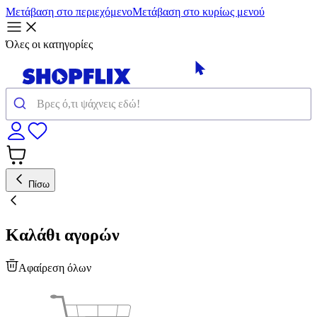
Μετάβαση στο περιεχόμενο
Μετάβαση στο κυρίως μενού
Όλες οι κατηγορίες
Πίσω
Καλάθι αγορών
Αφαίρεση όλων