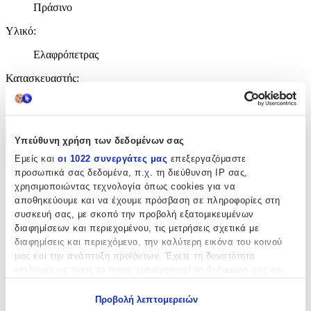
Πράσινο
Υλικό
:
Ελαφρόπετρας
Κατασκευαστής
:
OEM
Χαρακτηριστικά
Υπεύθυνη χρήση των δεδομένων σας
Εμείς και
οι 1022 συνεργάτες μας
επεξεργαζόμαστε
+
προσωπικά σας δεδομένα, π.χ. τη διεύθυνση IP σας,
χρησιμοποιώντας τεχνολογία όπως cookies για να
Χαρακτηριστικά
αποθηκεύουμε και να έχουμε πρόσβαση σε πληροφορίες στη
συσκευή σας, με σκοπό την προβολή εξατομικευμένων
Σετ
:
διαφημίσεων και περιεχομένου, τις μετρήσεις σχετικά με
διαφημίσεις και περιεχόμενο, την καλύτερη εικόνα του κοινού
Όχι
μας και την ανάπτυξη προϊόντων. Έχετε τη δυνατότητα
Safety
:
επιλογής ως προς το ποιος χρησιμοποιεί τα δεδομένα σας και
για ποιους σκοπούς.
Όχι
Προβολή λεπτομερειών