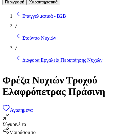
Περιγραφή
Χαρακτηριστικά
Επαγγελματικά - B2B
/
Στούντιο Νυχιών
/
Διάφορα Εργαλεία Περιποίησης Νυχιών
Φρέζα Νυχιών Τροχού
Ελαφρόπετρας Πράσινη
Αγαπημένα
Σύγκρινέ το
Μοιράσου το