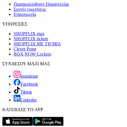
Παρακολούθηση Παραγγελίας
Συχνές ερωτήσεις
Επικοινωνία
ΥΠΗΡΕΣΙΕΣ
SHOPFLIX max
SHOPFLIX tickets
SHOPFLIX ΜΕ ΤΗ ΜΙΑ
Clever Point
BOX NOW Lockers
ΣΥΝΔΕΣΟΥ ΜΑΖΙ ΜΑΣ
Instagram
Facebook
Tiktok
Linkedin
ΚΑΤΕΒΑΣΕ ΤΟ APP