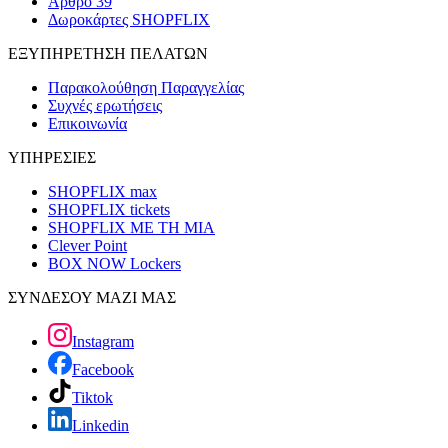
Άρθρο 39
Δωροκάρτες SHOPFLIX
ΕΞΥΠΗΡΕΤΗΣΗ ΠΕΛΑΤΩΝ
Παρακολούθηση Παραγγελίας
Συχνές ερωτήσεις
Επικοινωνία
ΥΠΗΡΕΣΙΕΣ
SHOPFLIX max
SHOPFLIX tickets
SHOPFLIX ΜΕ ΤΗ ΜΙΑ
Clever Point
BOX NOW Lockers
ΣΥΝΔΕΣΟΥ ΜΑΖΙ ΜΑΣ
Instagram
Facebook
Tiktok
Linkedin