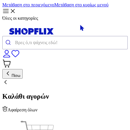
Μετάβαση στο περιεχόμενο
Μετάβαση στο κυρίως μενού
Όλες οι κατηγορίες
Πίσω
Καλάθι αγορών
Αφαίρεση όλων