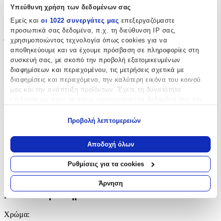
Υπεύθυνη χρήση των δεδομένων σας
20
Εμείς και
οι 1022 συνεργάτες μας
επεξεργαζόμαστε
προσωπικά σας δεδομένα, π.χ. τη διεύθυνση IP σας,
cm
χρησιμοποιώντας τεχνολογία όπως cookies για να
Ύψος
:
αποθηκεύουμε και να έχουμε πρόσβαση σε πληροφορίες στη
40
συσκευή σας, με σκοπό την προβολή εξατομικευμένων
διαφημίσεων και περιεχομένου, τις μετρήσεις σχετικά με
cm
διαφημίσεις και περιεχόμενο, την καλύτερη εικόνα του κοινού
μας και την ανάπτυξη προϊόντων. Έχετε τη δυνατότητα
επιλογής ως προς το ποιος χρησιμοποιεί τα δεδομένα σας και
Χαρακτηριστικά
για ποιους σκοπούς.
+
Προβολή λεπτομερειών
Εάν μας επιτρέπετε, θα θέλαμε επίσης:
Χαρακτηριστικά
Να συλλέξουμε πληροφορίες σχετικά με τη γεωγραφική
Αποδοχή όλων
σας τοποθεσία, οι οποίες μπορεί να είναι ακριβείς σε
Κατασκευαστής
:
απόσταση μερικών μέτρων
Ρυθμίσεις για τα cookies
Να αναγνωρίσουμε τη συσκευή σας σαρώνοντας ενεργά
Polo
για συγκεκριμένα χαρακτηριστικά (δακτυλικό αποτύπωμα)
Άρνηση
Μάθετε περισσότερα σχετικά με τον τρόπο επεξεργασίας των
Βασικά Χαρακτηριστικά
προσωπικών σας δεδομένων και καθορίστε τις προτιμήσεις σας
στην
ενότητα “Λεπτομέρειες”
. Μπορείτε να αλλάξετε ή να
Χρώμα
:
ανακαλέσετε τη συγκατάθεσή σας ανά πάσα στιγμή από τη