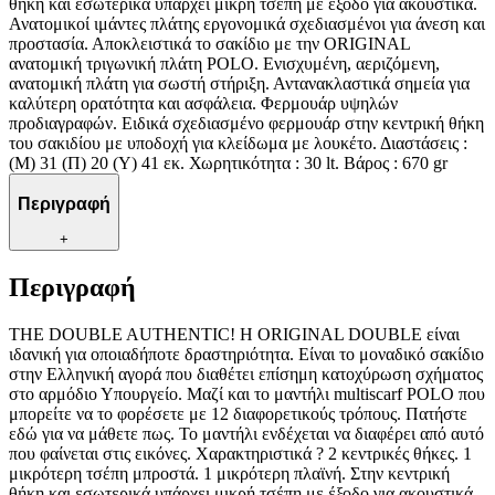
θήκη και εσωτερικά υπάρχει μικρή τσέπη με έξοδο για ακουστικά.
Ανατομικοί ιμάντες πλάτης εργονομικά σχεδιασμένοι για άνεση και
προστασία. Αποκλειστικά το σακίδιο με την ORIGINAL
ανατομική τριγωνική πλάτη POLO. Ενισχυμένη, αεριζόμενη,
ανατομική πλάτη για σωστή στήριξη. Αντανακλαστικά σημεία για
καλύτερη ορατότητα και ασφάλεια. Φερμουάρ υψηλών
προδιαγραφών. Ειδικά σχεδιασμένο φερμουάρ στην κεντρική θήκη
του σακιδίου με υποδοχή για κλείδωμα με λουκέτο. Διαστάσεις :
(Μ) 31 (Π) 20 (Υ) 41 εκ. Χωρητικότητα : 30 lt. Βάρος : 670 gr
Περιγραφή
+
Περιγραφή
THE DOUBLE AUTHENTIC! Η ORIGINAL DOUBLE είναι
ιδανική για οποιαδήποτε δραστηριότητα. Είναι τo μοναδικό σακίδιο
στην Ελληνική αγορά που διαθέτει επίσημη κατοχύρωση σχήματος
στο αρμόδιο Υπουργείο. Μαζί και το μαντήλι multiscarf POLO που
μπορείτε να το φορέσετε με 12 διαφορετικούς τρόπους. Πατήστε
εδώ για να μάθετε πως. Το μαντήλι ενδέχεται να διαφέρει από αυτό
που φαίνεται στις εικόνες. Χαρακτηριστικά ? 2 κεντρικές θήκες. 1
μικρότερη τσέπη μπροστά. 1 μικρότερη πλαϊνή. Στην κεντρική
θήκη και εσωτερικά υπάρχει μικρή τσέπη με έξοδο για ακουστικά.