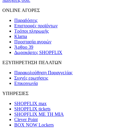
πωλήσεις σου.
ONLINE ΑΓΟΡΕΣ
Παραδόσεις
Επιστροφές προϊόντων
Τρόποι πληρωμής
Klarna
Προστασία αγορών
Άρθρο 39
Δωροκάρτες SHOPFLIX
ΕΞΥΠΗΡΕΤΗΣΗ ΠΕΛΑΤΩΝ
Παρακολούθηση Παραγγελίας
Συχνές ερωτήσεις
Επικοινωνία
ΥΠΗΡΕΣΙΕΣ
SHOPFLIX max
SHOPFLIX tickets
SHOPFLIX ΜΕ ΤΗ ΜΙΑ
Clever Point
BOX NOW Lockers