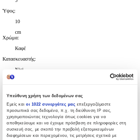
5
Ύψος
:
10
cm
Χρώμα
:
Καφέ
Κατασκευαστής
:
Nici
Χαρακτηριστικά
Υπεύθυνη χρήση των δεδομένων σας
+
Εμείς και
οι 1022 συνεργάτες μας
επεξεργαζόμαστε
Χαρακτηριστικά
προσωπικά σας δεδομένα, π.χ. τη διεύθυνση IP σας,
χρησιμοποιώντας τεχνολογία όπως cookies για να
Θέμα
:
αποθηκεύουμε και να έχουμε πρόσβαση σε πληροφορίες στη
συσκευή σας, με σκοπό την προβολή εξατομικευμένων
Λούτρινα
διαφημίσεων και περιεχομένου, τις μετρήσεις σχετικά με