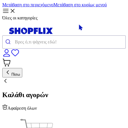
Μετάβαση στο περιεχόμενο
Μετάβαση στο κυρίως μενού
Όλες οι κατηγορίες
Πίσω
Καλάθι αγορών
Αφαίρεση όλων