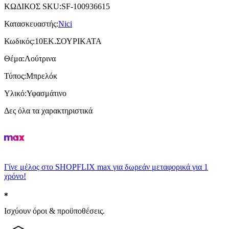
ΚΩΔΙΚΟΣ SKU
:
SF-100936615
Κατασκευαστής
:
Nici
Κωδικός
:
10ΕΚ.ΣΟΥΡΙΚΑΤΑ
Θέμα
:
Λούτρινα
Τύπος
:
Μπρελόκ
Υλικό
:
Υφασμάτινο
Δες όλα τα χαρακτηριστικά
Γίνε μέλος στο SHOPFLIX max για δωρεάν μεταφορικά για 1
χρόνο!
Ισχύουν όροι & προϋποθέσεις.