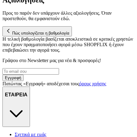
διεύθυνση IP σας, χρησιμοποιώντας τεχνολογία όπως cookies
για να αποθηκεύουμε και να έχουμε πρόσβαση σε πληροφορίες
Προς το παρόν δεν υπάρχουν άλλες αξιολογήσεις. Όταν
στη συσκευή σας, με σκοπό την προβολή εξατομικευμένων
προστεθούν, θα εμφανιστούν εδώ.
διαφημίσεων και περιεχομένου, τις μετρήσεις σχετικά με
διαφημίσεις και περιεχόμενο, την καλύτερη εικόνα του κοινού
μας και την ανάπτυξη προϊόντων. Επίσης, κοινοποιούμε
Πώς υπολογίζεται η βαθμολογία
πληροφορίες σχετικά με την από μέρους σας χρήση της
Η τελική βαθμολογία βασίζεται αποκλειστικά σε κριτικές χρηστών
τοποθεσίας μας στους συνεργάτες μέσων κοινωνικής
που έχουν πραγματοποιήσει αγορά μέσω SHOPFLIX ή έχουν
επιβεβαιώσει την αγορά τους.
δικτύωσης, διαφημίσεων και ανάλυσης.
Γράψου στο Νewsletter μας για νέα & προσφορές!
Εγγραφή
Πατώντας «Εγγραφή» αποδέχεσαι τους
όρους χρήσης
ΕΤΑΙΡΕΙΑ
Σχετικά με εμάς