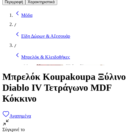
Περιγραφή
Χαρακτηριστικά
Μόδα
/
Είδη Δώρων & Αξεσουάρ
/
Μπρελόκ & Κλειδοθήκες
Μπρελόκ Koupakoupa Ξύλινο
Diablo IV Τετράγωνο MDF
Κόκκινο
Αγαπημένα
Σύγκρινέ το