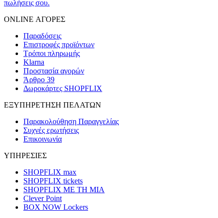
πωλήσεις σου.
ONLINE ΑΓΟΡΕΣ
Παραδόσεις
Επιστροφές προϊόντων
Τρόποι πληρωμής
Klarna
Προστασία αγορών
Άρθρο 39
Δωροκάρτες SHOPFLIX
ΕΞΥΠΗΡΕΤΗΣΗ ΠΕΛΑΤΩΝ
Παρακολούθηση Παραγγελίας
Συχνές ερωτήσεις
Επικοινωνία
ΥΠΗΡΕΣΙΕΣ
SHOPFLIX max
SHOPFLIX tickets
SHOPFLIX ΜΕ ΤΗ ΜΙΑ
Clever Point
BOX NOW Lockers