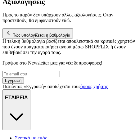
Αξιολογήσεις
διεύθυνση IP σας, χρησιμοποιώντας τεχνολογία όπως cookies
για να αποθηκεύουμε και να έχουμε πρόσβαση σε πληροφορίες
στη συσκευή σας, με σκοπό την προβολή εξατομικευμένων
Προς το παρόν δεν υπάρχουν άλλες αξιολογήσεις. Όταν
προστεθούν, θα εμφανιστούν εδώ.
διαφημίσεων και περιεχομένου, τις μετρήσεις σχετικά με
διαφημίσεις και περιεχόμενο, την καλύτερη εικόνα του κοινού
μας και την ανάπτυξη προϊόντων. Επίσης, κοινοποιούμε
Πώς υπολογίζεται η βαθμολογία
πληροφορίες σχετικά με την από μέρους σας χρήση της
Η τελική βαθμολογία βασίζεται αποκλειστικά σε κριτικές χρηστών
τοποθεσίας μας στους συνεργάτες μέσων κοινωνικής
που έχουν πραγματοποιήσει αγορά μέσω SHOPFLIX ή έχουν
δικτύωσης, διαφημίσεων και ανάλυσης.
επιβεβαιώσει την αγορά τους.
Γράψου στο Νewsletter μας για νέα & προσφορές!
Εγγραφή
Πατώντας «Εγγραφή» αποδέχεσαι τους
όρους χρήσης
ΕΤΑΙΡΕΙΑ
Σχετικά με εμάς