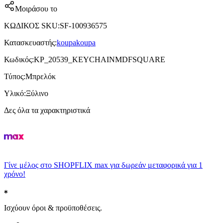
Μοιράσου το
ΚΩΔΙΚΟΣ SKU
:
SF-100936575
Κατασκευαστής
:
koupakoupa
Κωδικός
:
KP_20539_KEYCHAINMDFSQUARE
Τύπος
:
Μπρελόκ
Υλικό
:
Ξύλινο
Δες όλα τα χαρακτηριστικά
Γίνε μέλος στο SHOPFLIX max για δωρεάν μεταφορικά για 1
χρόνο!
Ισχύουν όροι & προϋποθέσεις.