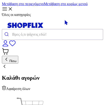
Μετάβαση στο περιεχόμενο
Μετάβαση στο κυρίως μενού
Όλες οι κατηγορίες
Πίσω
Καλάθι αγορών
Αφαίρεση όλων