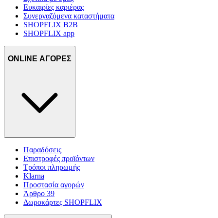
Ευκαιρίες καριέρας
Συνεργαζόμενα καταστήματα
SHOPFLIX B2B
SHOPFLIX app
ONLINE ΑΓΟΡΕΣ
Παραδόσεις
Επιστροφές προϊόντων
Τρόποι πληρωμής
Klarna
Προστασία αγορών
Άρθρο 39
Δωροκάρτες SHOPFLIX