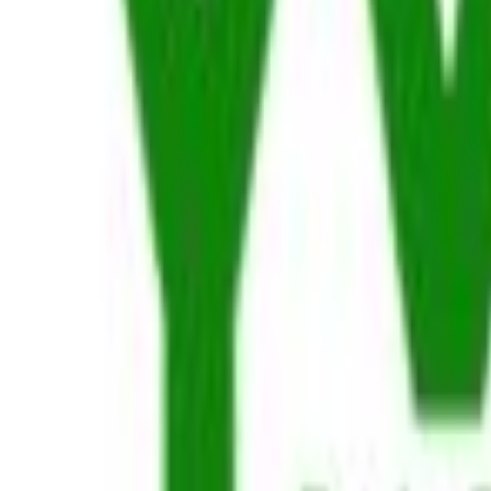
Πίσω
€
7
99
Προσθήκη στο καλάθι
Beegadget
4.29
(
24
)
Παράδοση 2-3 ημέρες
Βάλε τον ΤΚ σου για να μάθεις εκτιμώμενο κόστος και ημερομηνία
Πίσω
€
7