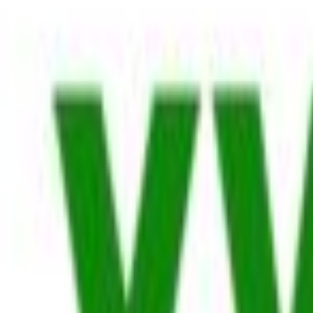
4.67
(
141
)
Δες άλλα
3
καταστήματα
Αγαπημένα
Σύγκρινέ το
Μοιράσου το
Καταστήματα
Bella Rosa
4.67
(
141
)
Άμεσα διαθέσιμο
Βάλε τον ΤΚ σου για να μάθεις εκτιμώμενο κόστος και ημερομηνία