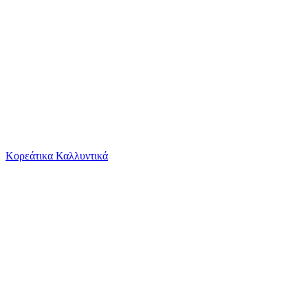
Το καλάθι είναι άδειο
Όλες οι κατηγορίες
Κορεάτικα Καλλυντικά
Ψάχνεις για δροσιά;
Μπρελόκ Legami Milano Γατάκι Γκρι