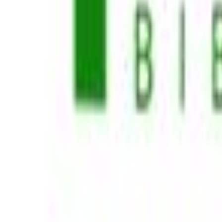
90
Προσθήκη στο καλάθι
Komvos Gnosis
4.26
(
38
)
Άμεσα διαθέσιμο
Βάλε τον ΤΚ σου για να μάθεις εκτιμώμενο κόστος και ημερομηνία
Πίσω
€
7
95