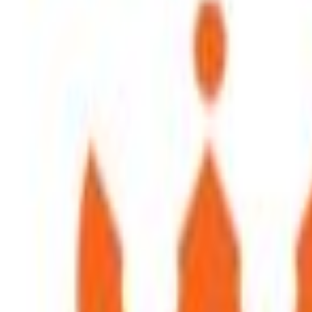
ι Γκρι
!